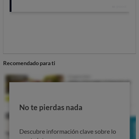
La mayoría de los menores considera que pasan
demasiado tiempo conectados a Internet. De hecho, el
51% afirma que está intentando limitarlo
porque creen
que les quita tiempo para dedicarse a otras actividades
o
a hacer los deberes del colegio. Por desgracia, un 15%
reconoce abiertamente que es incapaz de gestionar
el
tiempo que pasa online.
Recomendado para ti
No te pierdas nada
Descubre información clave sobre lo