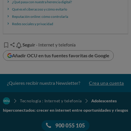
lo permitido.
¿Qué pasa con nuestra herencia digital?
Qué es el ciberacoso y cómo evitarlo
No es de extrañar que las redes ocupen tanto espacio en
Reputación online: cómo controlarla
su vida emocional:
un 72% se conecta siempre que
Redes sociales y privacidad
puede y un tercio siente ansiedad si no recibe
mensajes o notificaciones.
Seguir
Seguir
- Internet y telefonía
Añadir OCU en tus fuentes favoritas de Google
¿Quieres recibir nuestra Newsletter?
Crea una cuenta
Tecnología : Internet y telefonía
Adolescentes
hiperconectados: crecer en internet entre oportunidades y riesgos
900 055 105