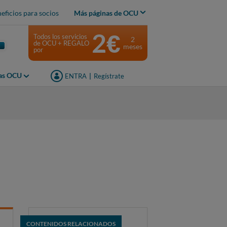
eficios para socios
Más páginas de OCU
2€
Todos los servicios
2
de OCU + REGALO
meses
por
jas OCU
ENTRA
|
Regístrate
CONTENIDOS RELACIONADOS