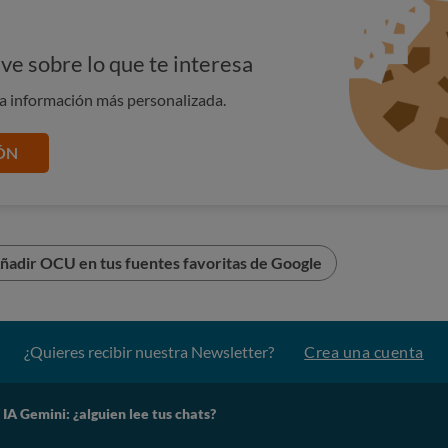
temática o personal.
El objetivo de esas "revisiones" es
l, mediante el aprendizaje supervisado
: en la práctica,
s respuestas proporcionadas por Gemini son precisas,
ve sobre lo que te interesa
a
corregir errores, reducir problemas y hacer que el
na información más personalizada.
.
 información se garantiza con una serie de medidas, porque
ÓN
at:
aciones se separan de tu cuenta de Google. El revisor no
o se lee. Solo un pequeño porcentaje de conversaciones se
ñadir OCU en tus fuentes favoritas de Google
 mejorar el modelo.
o deberían tener acceso a información de identificación
 que el software de anonimización automática pudiera
¿Quieres recibir nuestra Newsletter?
Crea una cuenta
te de no meter datos confidenciales (como contraseñas,
o secretos de la empresa).
IA Gemini: ¿alguien lee tus chats?
Volver arriba