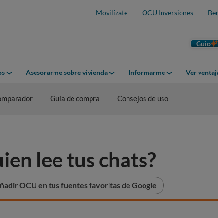
Movilízate
OCU Inversiones
Ben
Guio
os
Asesorarme sobre vivienda
Informarme
Ver venta
omparador
Guía de compra
Consejos de uso
ien lee tus chats?
ñadir OCU en tus fuentes favoritas de Google