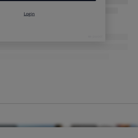
Volver arriba
leen los chats
res humanos que pueden leer fragmentos de conversaciones,