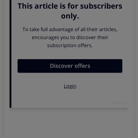
todos los ordenadores de tu red doméstica.
2. Decidir a qué ordenador conectarás la
impresora
con el cable USB. Ten en cuenta que ese
ordenador deberá permanecer encendido para poder
imprimir desde los demás y físicamente cerca de la
impresora.
3. Compartir la impresora:
en el ordenador al que has
conectado la impresora, selecciona la opción
“Compartir” del sistema operativo. A continuación ve al
Panel de Control del ordenador desde el que vas a
imprimir y haz clic en “Instalar impresora”. Luego, dentro
de “Hardware y sonido” escoge “Dispositivos e
impresoras”. Haz clic sobre la impresora que vayas a
compartir y pulsa el botón derecho del ratón para abrir
las “Propiedades de impresora”. En la pestaña
“Compartir” selecciona “Compartir esta impresora”.
Necesitarás un nombre de usuario y una contraseña
para acceder al equipo que tiene conectada la impresora.