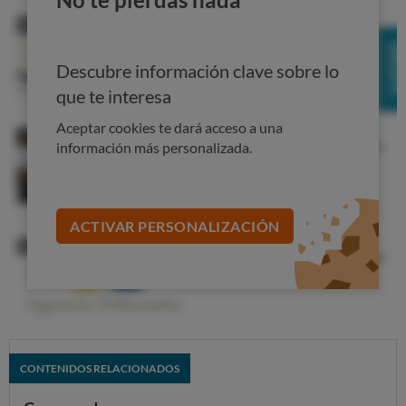
Selecciona el
SSID
correcto del listado que aparezca
e ingresa la
contraseña
de tu wifi.
Descubre información clave sobre lo
3. Usando la app del fabricante
que te interesa
Cada vez más fabricantes disponen de una app
que
puedes instalar en tu dispositivo móvil para realizar la
Aceptar cookies te dará acceso a una
información más personalizada.
configuración inicial d
e tu impresora (como
HP
smart
,
Cannon Print
o
Epson iPrint
). Solo
tienes que
descargarte dichas apps del Play Store
(Android) o el
App Store (iPhone)
y seguir las instruccione
s.
ACTIVAR PERSONALIZACIÓN
Además de ayudarte a conectar la impresora a la red wifi
de forma sencilla (reconociendo automáticamente la red
a la que está conectado tu móvil),
estas apps permiten
realizar otras tareas útiles como:
Escanear documentos
directamente desde el
móvil.
CONTENIDOS RELACIONADOS
Comprobar los niveles
de tinta o tóner.