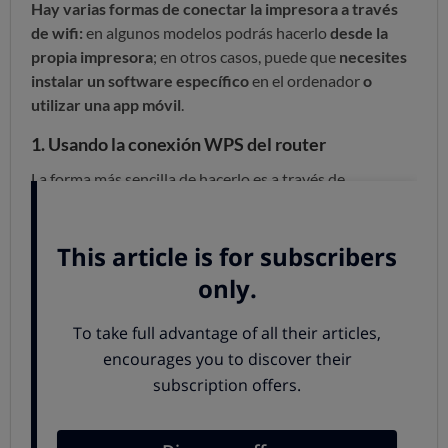
Hay varias formas de conectar la impresora a través
de wifi:
en algunos modelos podrás hacerlo
desde la
propia impresora
; en otros casos, puede que
necesites
instalar un software específico
en el ordenador
o
utilizar una app móvil
.
1. Usando la conexión WPS del router
La forma más sencilla de hacerlo es a través de
la
configuración protegida wifi (WPS)
. Es una
configuración rápida siempre que la impresora y el
router cuenten con esta opción.
Si tu impresora
tiene un botón con un símbolo de
conexión wifi
, presiónalo
durante unos segundos
hasta que la luz correspondiente comience a
parpadear.
Si la impresora
no tiene este botón pero tiene
una pantalla
, accede al menú de configuración de la
red wifi, selecciona
Wifi Protected Setup y activa