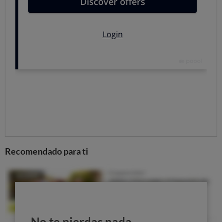
WPS
.
Luego simplemente
presiona el botón WPS en el
router
hasta que su luz comience a parpadear. Pasado
un tiempo la impresora establecerá conexión con el
router automáticamente.
2. Usándola pantalla LCD de la impresora
Si la impresora tiene una pantalla LCD, podrás hacerlo
directamente en esa pantalla.
Ubica el
identificador SSID
de tu red doméstica, es
decir, el nombre que tiene tu red wifi. Si no estás
Recomendado para ti
seguro, verifica en la parte inferior o lateral del router
dicho nombre.
En la pantalla de la impresora,
localiza el menú de
configuración
que permite
ajustar la
configuración
de la red inalámbrica. Podría llamarse LAN,
configuración wifi...
No te pierdas nada