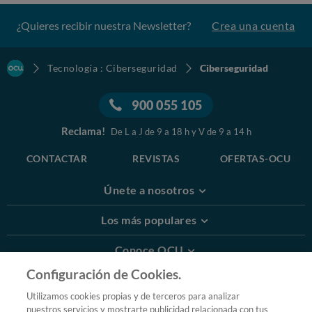
¿Quieres recibir nuestra Newsletter?
Crea una cuenta
Tecnología : Ciberseguridad
Ciberseguridad
900 055 105
Reclama!
De L a J de 9 a 18 h y V de 9 a 14 h
CONTACTAR
REVISTAS
OFERTAS-OCU
Únete a nosotros
Los más populares
Conoce OCU
Configuración de Cookies.
Más Información
Utilizamos cookies propias y de terceros para analizar
nuestros servicios y mostrarte publicidad relacionada con tus
© 2026 OCU