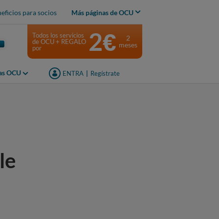
eficios para socios
Más páginas de OCU
2€
Todos los servicios
2
de OCU + REGALO
meses
por
jas OCU
ENTRA
|
Regístrate
le