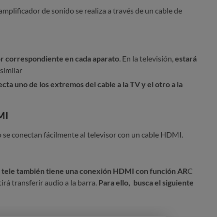
amplificador de sonido se realiza a través de un cable de
or correspondiente en cada aparato
. En la televisión,
estará
similar
a uno de los extremos del cable a la TV y el otro a la
MI
o se conectan fácilmente al televisor con un cable HDMI.
tele también tiene una conexión HDMI con función AR
C
rá transferir audio a la barra.
Para ello, busca el siguiente