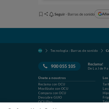
Aña
Seguir
Seguir
- Barras de sonido
Tecnología : Barras de sonido
Có
Reclama!
900 055 105
De L a J de 9 a
Únete a nosotros
Los
Reclama con OCU
Tari
Muchas barras de sonido también d
Movilízate con OCU
Lav
través de tu red doméstica
.
Compara con OCU
Hip
Descubre GUIO
Frig
¿Cómo hacerlo?
OCU Plus
Tele
Trabajar en OCU
Col