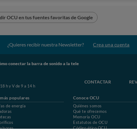
dir OCU en tus fuentes favoritas de Google
¿Quieres recibir nuestra Newsletter?
Crea una cuenta
mo conectar la barra de sonido a la tele
CONTACTAR
REV
 18 h y V de 9 a 14 h
 más populares
Conoce OCU
fas de energía
Quiénes somos
isponen de wifi, lo que te permitirá
conectarla con la TV a
adoras
Qué te ofrecemos
otecas
Memoria OCU
oríficos
Estatutos de OCU
visores
Código ético OCU
chones
Preguntas frecuentes