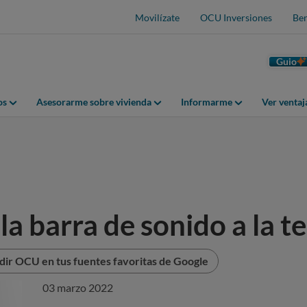
Movilízate
OCU Inversiones
Ben
Guio
os
Asesorarme sobre vivienda
Informarme
Ver venta
a barra de sonido a la te
dir OCU en tus fuentes favoritas de Google
03 marzo 2022