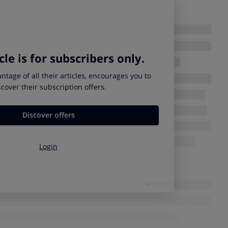
o del cable HDMI a la barra de sonido y el otro al
isión ¡y listo!
na conexión HDMI-ARC, no podrá enviarse el sonido desde
a
. Algunos modelos de barras de sonido no incluyen el cable
en muchas tiendas por menos de 10 euros
.