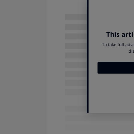
Después,
conecta un extrem
conector HDMI ARC de la telev
¡Ojo! Si la Smart TV no tiene u
el televisor a la barra por esta ví
HDMI,
pero
puedes conseguirla 