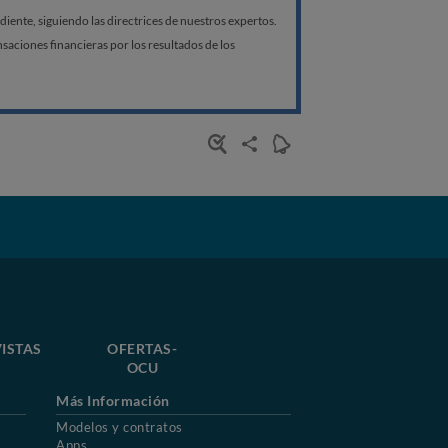
ente, siguiendo las directrices de nuestros expertos.
aciones financieras por los resultados de los
ISTAS
OFERTAS-
OCU
Más Información
Modelos y contratos
Apps