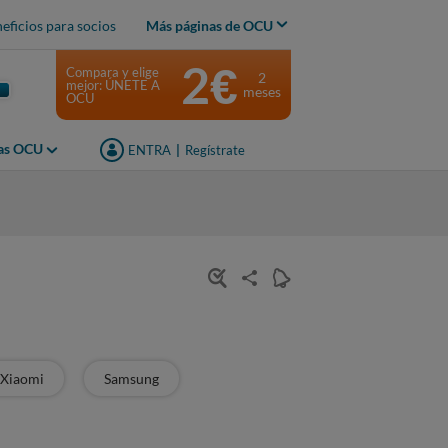
eficios para socios
Más páginas de OCU
2€
Compara y elige
2
mejor: ÚNETE A
meses
OCU
jas OCU
ENTRA
|
Regístrate
Xiaomi
Samsung