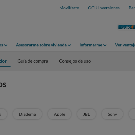
Movilízate
OCU Inversiones
Ben
Guio
os
Asesorarme sobre vivienda
Informarme
Ver venta
dor
Guía de compra
Consejos de uso
os
s
Diadema
Apple
JBL
Sony