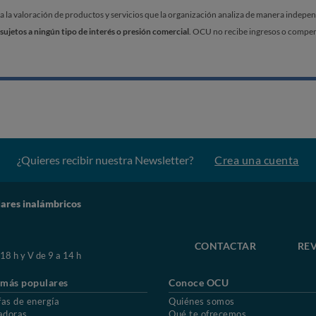
a valoración de productos y servicios que la organización analiza de manera independi
sujetos a ningún tipo de interés o presión comercial
. OCU no recibe ingresos o compens
¿Quieres recibir nuestra Newsletter?
Crea una cuenta
lares inalámbricos
CONTACTAR
REV
 18 h y V de 9 a 14 h
 más populares
Conoce OCU
fas de energía
Quiénes somos
adoras
Qué te ofrecemos