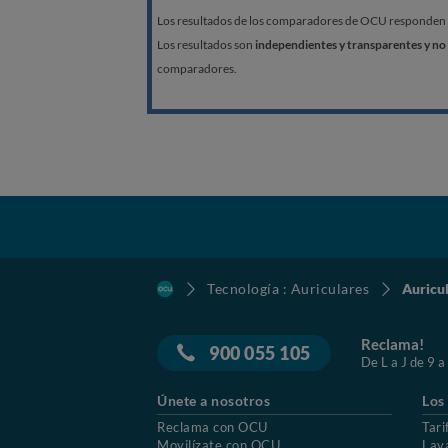
Los resultados de los comparadores de OCU responden a l
Los resultados son
independientes y transparentes y no 
comparadores.
Tecnología : Auriculares
Auricu
Reclama!
900 055 105
De L a J de 9 a
Únete a nosotros
Los
Reclama con OCU
Tari
Movilízate con OCU
Lav