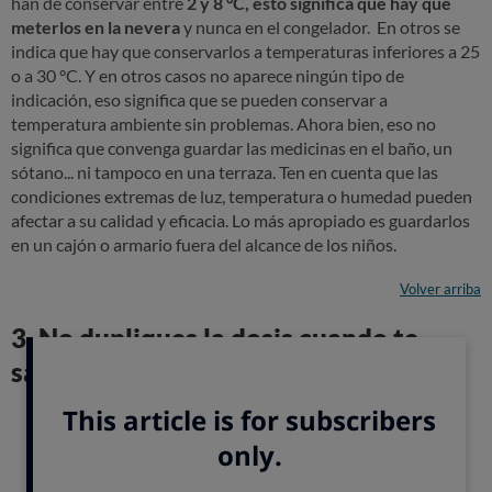
han de conservar entre
2 y 8 °C, esto significa que hay que
meterlos en la nevera
y nunca en el congelador. En otros se
indica que hay que conservarlos a temperaturas inferiores a 25
o a 30 °C. Y en otros casos no aparece ningún tipo de
indicación, eso significa que se pueden conservar a
temperatura ambiente sin problemas. Ahora bien, eso no
significa que convenga guardar las medicinas en el baño, un
sótano... ni tampoco en una terraza. Ten en cuenta que las
condiciones extremas de luz, temperatura o humedad pueden
afectar a su calidad y eficacia. Lo más apropiado es guardarlos
en un cajón o armario fuera del alcance de los niños.
Volver arriba
3. No dupliques la dosis cuando te
saltes una toma
Cuando nos olvidamos de tomar una dosis, no debemos
duplicar la dosis en la siguiente toma. Lo aconsejable
es
esperar a la siguiente toma
y continuar con normalidad.