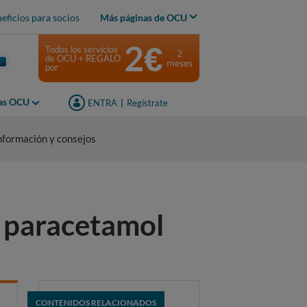
eficios para socios
Más páginas de OCU
2€
Todos los servicios
2
de OCU + REGALO
meses
por
jas OCU
ENTRA
|
Regístrate
nformación y consejos
e paracetamol
CONTENIDOS RELACIONADOS