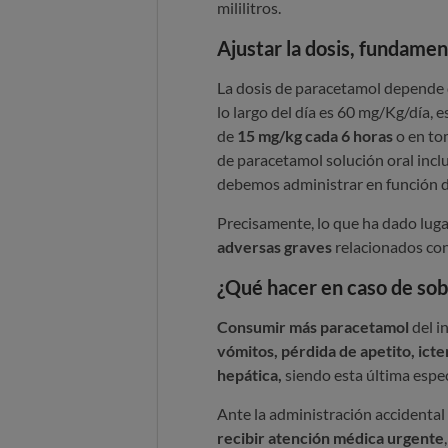
mililitros.
Ajustar la dosis, fundamen
La dosis de paracetamol depende d
lo largo del día es 60 mg/Kg/día, e
de
15 mg/kg cada 6 horas
o en to
de paracetamol solución oral inc
debemos administrar en función d
Precisamente, lo que ha dado lug
adversas graves
relacionados con
¿Qué hacer en caso de sob
Consumir más paracetamol
del i
vómitos, pérdida de apetito, icter
hepática,
siendo esta última espe
Ante la administración accidental
recibir atención médica urgente