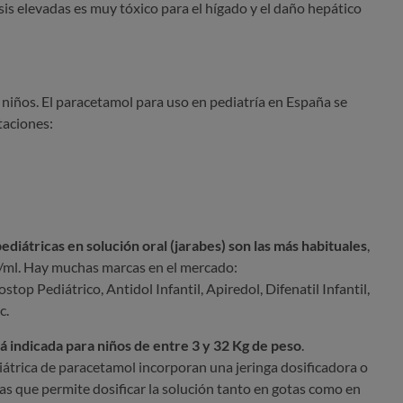
is elevadas es muy tóxico para el hígado y el daño hepático
 niños. El paracetamol para uso en pediatría en España se
taciones:
ediátricas en solución oral (jarabes)
son las más habituales
,
/ml. Hay muchas marcas en el mercado:
stop Pediátrico, Antidol Infantil, Apiredol, Difenatil Infantil,
c.
á indicada para niños de entre 3 y 32 Kg de peso
.
diátrica de paracetamol incorporan una jeringa dosificadora o
s que permite dosificar la solución tanto en gotas como en