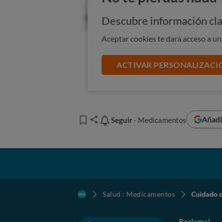
Descubre información cla
Aceptar cookies te dará acceso a u
ACTIVAR PERSONALIZACI
Añadi
Seguir
Seguir
- Medicamentos
Salud : Medicamentos
Cuidado c
Reclama!