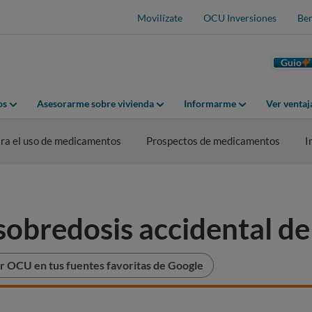
Movilízate
OCU Inversiones
Ben
Guio
os
Asesorarme sobre vivienda
Informarme
Ver venta
ra el uso de medicamentos
Prospectos de medicamentos
I
sobredosis accidental d
r OCU en tus fuentes favoritas de Google