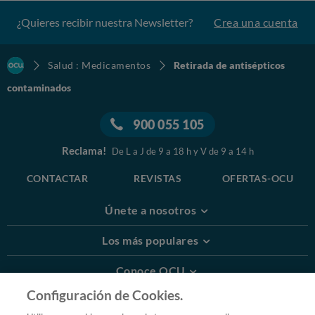
¿Quieres recibir nuestra Newsletter?
Crea una cuenta
Salud : Medicamentos
Retirada de antisépticos
contaminados
900 055 105
Reclama!
De L a J de 9 a 18 h y V de 9 a 14 h
CONTACTAR
REVISTAS
OFERTAS-OCU
Únete a nosotros
Los más populares
Conoce OCU
Configuración de Cookies.
Más Información