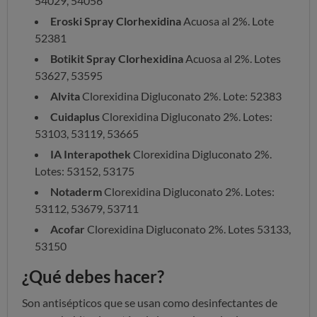
54029, 54056
Eroski Spray Clorhexidina
Acuosa al 2%. Lote
52381
Botikit Spray Clorhexidina
Acuosa al 2%. Lotes
53627, 53595
Alvita
Clorexidina Digluconato 2%. Lote: 52383
Cuidaplus
Clorexidina Digluconato 2%. Lotes:
53103, 53119, 53665
IA Interapothek
Clorexidina Digluconato 2%.
Lotes: 53152, 53175
Notaderm
Clorexidina Digluconato 2%. Lotes:
53112, 53679, 53711
Acofar
Clorexidina Digluconato 2%. Lotes 53133,
53150
¿Qué debes hacer?
Son antisépticos que se usan como desinfectantes de