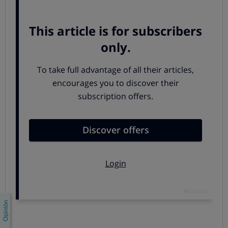
en adultos
, dónde
se establece un tope máximo
que
se puede dispensar con cargo al SNS para controlar un
uso inadecuado (excesivo). En el caso de los
dietoterápicos: nutrición enteral y leches especiales
para niños hasta los 2 años de edad, se precisa
siempre de un informe de la unidad de nutrición o del
especialista.
¿Cómo se consigue el visado?
El
trámite para que estos medicamentos obtengan el
visado de inspección
, es decir, la validación por parte de
los servicios de inspección médica
lo realiza el médico
de atención primaria vía electrónica
.
También es el médico de atención primaria el
que recibe
la respuesta desde la inspección médica de si el
medicamento ha sido validado o no para su
financiación por parte del SNS.