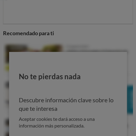
Recomendado para ti
Autorizaciones especiales: qué son
No te pierdas nada
y a qué medicamentos afectan
Hay además situaciones médicas “especiales” que por su
Descubre información clave sobre lo
complejidad o su poca frecuencia
requieren el uso de
que te interesa
medicamentos que o no están aún comercializados o
que no están autorizados para un problema de salud
Aceptar cookies te dará acceso a una
concreto
.
información más personalizada.