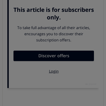
En este caso,
cada comprimido o cada gránulo de
dentro de la cápsula lleva una capa
protectora
que impide que se disuelva en el estómago
y permite que llegue intacta al intestino delgado dónde
se disuelve y libera el principio activo que contiene.
No hay que confundir los
fármacos gastrorresistentes con los comprimidos
recubiertos, pues el recubrimiento que llevan
no modifica ni el sitio, ni la velocidad la liberación del
fármaco y tan solo sirve para proteger el fármaco de la
luz o de la humedad, enmascarar el sabor, mejorar la
estabilidad y el aspecto final.
¿Por qué se usan?
Para evitar irritación gástrica
en el estómago.
Para evitar que el principio activo se destruya
con el ácido del estómago.