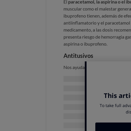
El
paracetamol, la aspirina o el 
muscular como el malestar general. 
ibuprofeno tienen, además de efect
antiinflamatorio y el paracetamol
medicamento, a las dosis recomen
presenta riesgo de hemorragia gast
aspirina o ibuprofeno.
Antitusivos
Nos ayudan a inhibir la tos y los
Para la
tos seca
el que más se usa 
tenemos flemas o mucosidad en las
decir, no podremos expulsar las fl
que esté contraindicado en perso
Remedios caseros
Una cosa que nos conviene hacer
(infusiones, caldos)
, ya que en c