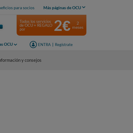
eficios para socios
Más páginas de OCU
2€
Todos los servicios
2
de OCU + REGALO
meses
por
jas OCU
ENTRA
|
Regístrate
nformación y consejos