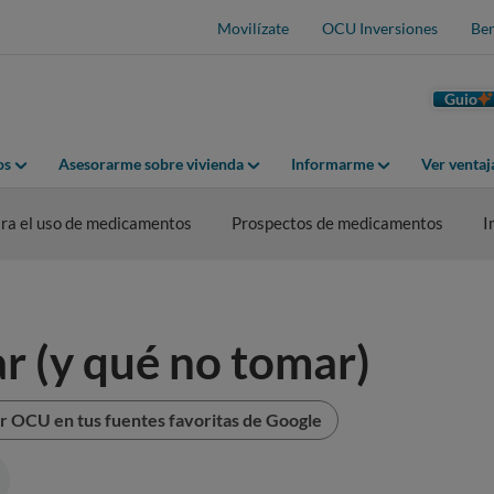
Movilízate
OCU Inversiones
Ben
Guio
os
Asesorarme sobre vivienda
Informarme
Ver venta
ra el uso de medicamentos
Prospectos de medicamentos
I
r (y qué no tomar)
r OCU en tus fuentes favoritas de Google