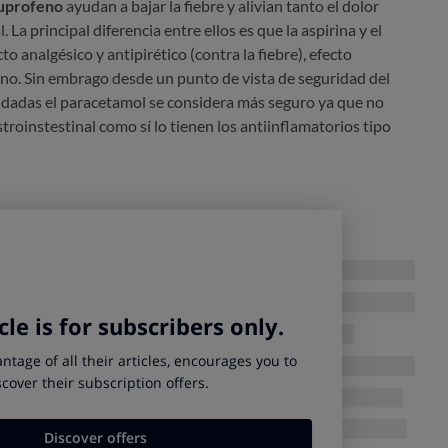
ibuprofeno
ayudan a bajar la fiebre y alivian tanto el dolor
La principal diferencia entre ellos es que la aspirina y el
o analgésico y antipirético (contra la fiebre), efecto
 no. Sin embrago desde un punto de vista de seguridad del
dadas el paracetamol se considera más seguro ya que no
roinstestinal como sí lo tienen los antiinflamatorios tipo
 podemos encontrar
en jarabe y en pastillas
.
es el
dextrometorfano
pero no es conveniente tomarlo si
 vías respiratorias ya que nos impedirá la expectoración, es
emas lo que podría dar lugar a obstrucción bronquial, de ahí
nas con enfermedades respiratorias.
 cuando tenemos gripe es
beber abundantes líquidos
aso de tener fiebre nos ayudará a mantenernos hidratados y