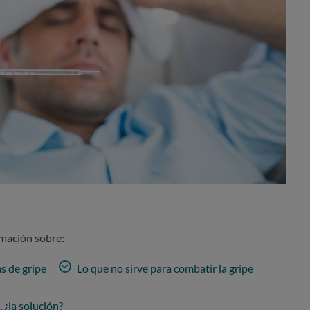
rmación sobre:
s de gripe
Lo que no sirve para combatir la gripe
¿la solución?