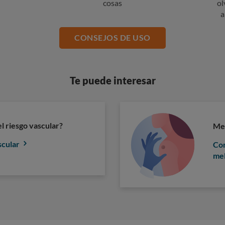
cosas
ol
a
CONSEJOS DE USO
Te puede interesar
l riesgo vascular?
Mel
scular
Con
me