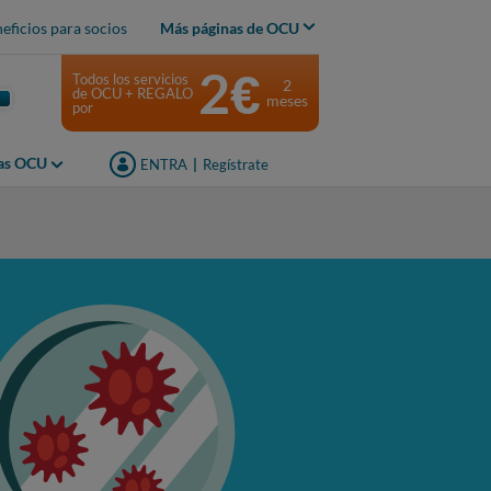
eficios para socios
Más páginas de OCU
2€
Todos los servicios
2
de OCU + REGALO
meses
por
jas OCU
ENTRA
|
Regístrate