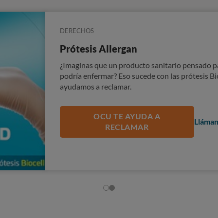
CAMPAÑA
DERECHOS
Atención primaria: más calidad y 
Prótesis Allergan
Tener que esperar varios días para que nos vea 
Queremos una mejor atención en los centros de
¿Imaginas que un producto sanitario pensado pa
agilidad.
podría enfermar? Eso sucede con las prótesis Bi
ayudamos a reclamar.
APOYA LA PETICIÓN
Movilí
OCU TE AYUDA A
Lláma
RECLAMAR