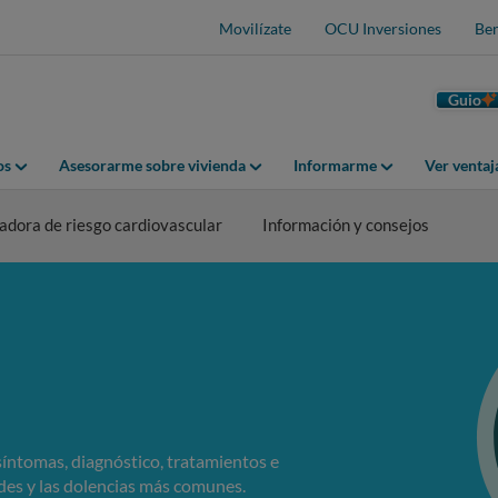
Movilízate
OCU Inversiones
Ben
Guio
os
Asesorarme sobre vivienda
Informarme
Ver venta
adora de riesgo cardiovascular
Información y consejos
íntomas, diagnóstico, tratamientos e
des y las dolencias más comunes.