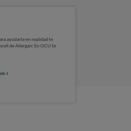
menos esperas
el médico no nos convence.
 salud: pedimos calidad y
ra ayudarte en realidad te
ocell de Allergan: En OCU te
zate con OCU
nos