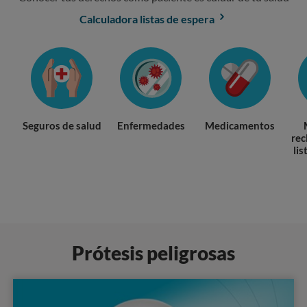
Calculadora listas de espera
Seguros de salud
Enfermedades
Medicamentos
rec
lis
Prótesis peligrosas