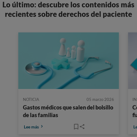
Lo último: descubre los contenidos más
recientes sobre derechos del paciente
NOTICIA
05 marzo 2026
I
Gastos médicos que salen del bolsillo
C
de las familias
f
Lee más
L