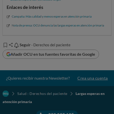
Enlaces de interés
APOYA LA PETICIÓN PARA REDUCIR ESPERAS EN ATENCIÓN
PRIMARIA
Campaña: Más calidad y menos esperas en atención primaria
Médico de familia: casi 5 días para la cita
Nota de prensa: OCU denuncia las largas esperas en atención primaria
La
espera más larga
se
sufre
al pedir
cita presencial con
el médico de cabecera: de media en España se
contabilizan 4,9 días de espera,
es decir, más del doble
Seguir
Seguir
- Derechos del paciente
del máximo admisible.
La
cita telefónica
apenas mejora,
Añadir OCU en tus fuentes favoritas de Google
pues son
4,8 días
los que hay que esperar.
¿Quieres recibir nuestra Newsletter?
Crea una cuenta
Salud : Derechos del paciente
Largas esperas en
atención primaria