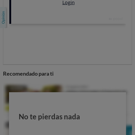
acudiendo al centro): debían acceder desde la web del
servicio de salud de su comunidad autónoma o a
través de la aplicación para el móvil y anotar la
primera fecha disponible para una consulta, tanto
para cita presencial como telefónica.
Todas las respuestas registradas fueron
depuradas.
Calculamos los
días hábiles
(sin contar fines de
semana ni festivos) para obtener la cita.
En las
comunidades autónomas
donde obtenemos
Recomendado para ti
suficientes respuestas, podemos dar los datos locales.
Solo 3 de cada 10 citas dentro de
las 48 horas recomendadas
E
l Ministerio de Sanidad y las comunidades autónomas
No te pierdas nada
acordaron en 2019 que
la atención no urgente
se diera
en menos de 48 horas
(
Marco Estratégico para la
Atención Primaria y Comunitaria
,
aprobado por el