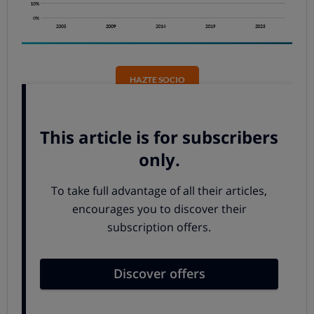
HAZTE SOCIO
Un estudio OCU con más de 2.000 participantes
El estudio de 2023 se ha realizado entre el 15 de marzo y
2 de abril y ha sido posible gracias a la colaboración
desinteresada de más de 2.000 socios de OCU
seleccionados de forma aleatoria, a quienes enviamos un
correo electrónico invitándoles a participar.
Los participantes
simularon pedir cita en su
centro de salud
con su médico de familia, con su
profesional de enfermería y con su pediatra en el caso
de que tuvieran hijos menores.
La petición de la cita fue
online
(no por teléfono ni