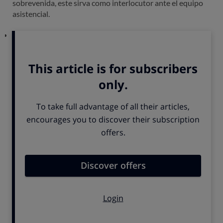
sobrevenida, este sirva como interlocutor ante el equipo
asistencial.
La
información debe ser veraz,
suficiente y debe
comunicarse de forma comprensible y adecuada a las
necesidades del paciente, para permitirle tomar decisiones
de acuerdo con su propia y libre voluntad.
Dicha información debe explicar, como mínimo,
la finalidad y
la naturaleza de cada intervención
, sus riesgos y sus
consecuencias.
Como regla general se proporciona verbalmente
,
debiendo el médico dejar constancia de ello en la historia
clínica, aunque
en ciertos casos
el paciente deberá prestar
su
consentimiento por escrito
.
El médico responsable del paciente es quien, en último
término, debe garantizar que se cumple su derecho a la
información. No obstante, si otros profesionales le atienden
durante el proceso asistencial, o le aplican una técnica o un