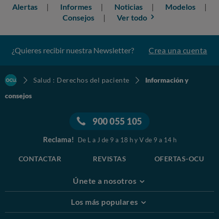
Alertas
Informes
Noticias
Modelos
Consejos
Ver todo
¿Quieres recibir nuestra Newsletter?
Crea una cuenta
Salud : Derechos del paciente
Información y
consejos
900 055 105
Reclama!
De L a J de 9 a 18 h y V de 9 a 14 h
CONTACTAR
REVISTAS
OFERTAS-OCU
Únete a nosotros
Los más populares