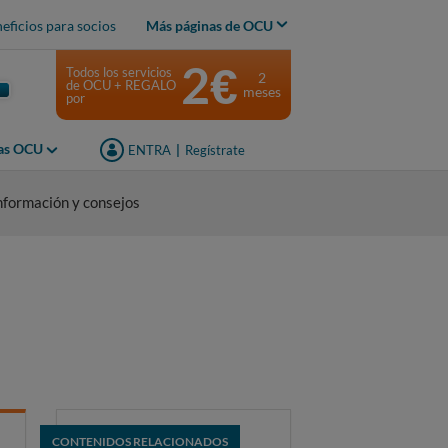
eficios para socios
Más páginas de OCU
2€
Todos los servicios
2
de OCU + REGALO
meses
por
jas OCU
ENTRA
|
Regístrate
nformación y consejos
CONTENIDOS RELACIONADOS