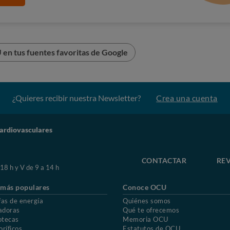
en tus fuentes favoritas de Google
¿Quieres recibir nuestra Newsletter?
Crea una cuenta
ardiovasculares
ta, la mayoría de las veces, con un dolor, peso u opresión en
 a la de la angina de pecho, pero más intensa y/o más
CONTACTAR
REV
derse al brazo izquierdo, y también al cuello, costado,
 18 h y V de 9 a 14 h
urante varias horas.
 más populares
Conoce OCU
fas de energía
Quiénes somos
adoras
Qué te ofrecemos
otecas
Memoria OCU
, y el afectado debe ser trasladado lo más rápidamente
oríficos
Estatutos de OCU