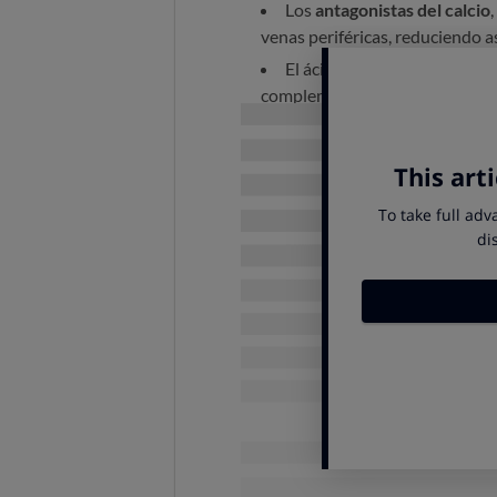
Los
antagonistas del calcio
,
venas periféricas, reduciendo así
El ácido acetil salicílico (p
complementario, ya que reduce 
formando trombos.
Cuando la medicación no basta, es
alternativas:
Es muy frecuente la angiopl
coronarios.
Otra alternativa es sustituir
otra zona del cuerpo, con la t
Otra técnica que se utiliza 
llama stent y es parecido a una
mantenerlo "abierto".
Estas distintas técnicas tienen dif
forma individualizada, según el pa