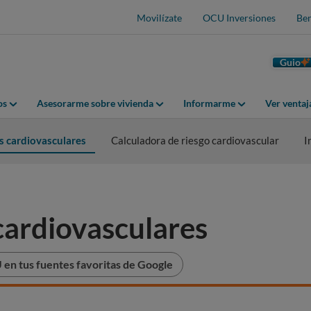
Movilízate
OCU Inversiones
Ben
Guio
os
Asesorarme sobre vivienda
Informarme
Ver venta
 cardiovasculares
Calculadora de riesgo cardiovascular
I
ardiovasculares
en tus fuentes favoritas de Google