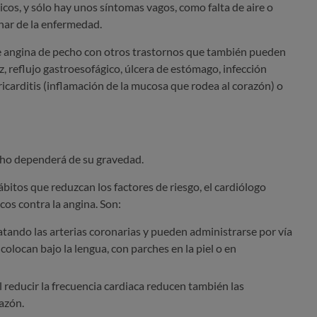
cos, y sólo hay unos síntomas vagos, como falta de aire o
char de la enfermedad.
de angina de pecho con otros trastornos que también pueden
, reflujo gastroesofágico, úlcera de estómago, infección
icarditis (inflamación de la mucosa que rodea al corazón) o
cho dependerá de su gravedad.
tos que reduzcan los factores de riesgo, el cardiólogo
cos contra la angina. Son:
atando las arterias coronarias y pueden administrarse por vía
olocan bajo la lengua, con parches en la piel o en
al reducir la frecuencia cardiaca reducen también las
azón.