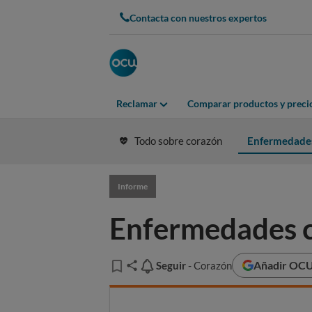
Contacta con nuestros expertos
Reclamar
Comparar productos y preci
Todo sobre corazón
Enfermedades
Informe
Enfermedades c
Añadir OCU 
Seguir
Seguir
- Corazón