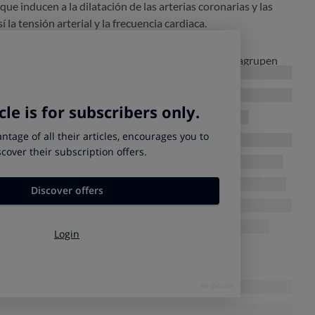
 que inducen a la dilatación de las arterias coronarias y las
 la tensión arterial y la frecuencia cardiaca.
or ejemplo, aspirina) suele usarse como tratamiento
la posibilidad de que las plaquetas sanguíneas se agrupen
 necesario recurrir a un tratamiento quirúrgico. Hay varias
astia, que consiste de dilatar mecánicamente los vasos
 la arteria afectada por un injerto de un vaso localizado en
écnica denominada by-pass.
mucho en la actualidad es introducir un dispositivo, que se
 espiral, dentro del vaso estrechado, para de esta forma
erentes indicaciones: la elección de una u otra se hace de
ciente.