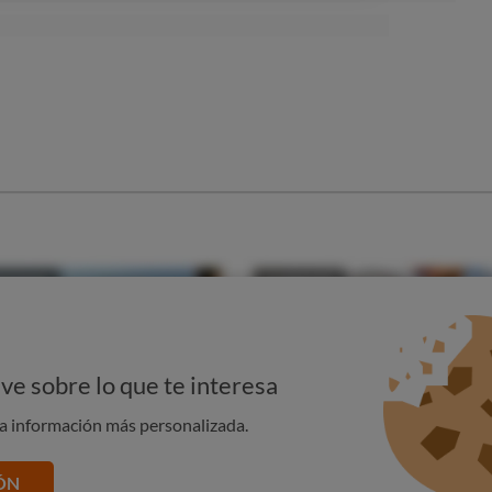
io
de necrosis", es decir, de muerte de los tejidos de un
importante disminución de la circulación. En el infarto de
propio músculo cardiaco o miocardio.
 cuando se da una interrupción total y persistente de la
a de una arteria coronaria. Su gravedad es variable. Si
o incluye ningún elemento importante del corazón, puede
 área afectada es más extensa, las consecuencias serán graves,
ve sobre lo que te interesa
na información más personalizada.
ÓN