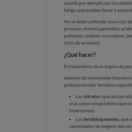
sucede por ejemplo con los diabéti
fatiga, que pueden llevar a sospe
No se debe confundir una crisis 
provocar dolores parecidos: acidez
pulmonar, dolores musculares, per
crisis de ansiedad.
¿Qué hacer?
El tratamiento de la angina de pe
Además de recomendar buenos hábi
podrá prescribir farmacos específi
Los
nitratos
(que actúan dil
oral, como comprimidos que se c
inyecciones).
Los
betabloqueantes
, que 
necesidades de oxígeno del cor