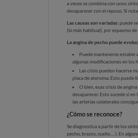
a veces se combina con unos sínto
desaparecer con el reposo. Si not
Las causas son variadas
: puede se
(lo más habitual), por espasmo de
La angina de pecho puede evolu
Puede mantenerse estable va
algunas modificaciones en los h
Las crisis pueden hacerse má
placa de ateroma. Esto puede ll
O bien, esas crisis de angina
desaparecer. Esto sucede si en la
las arterias colaterales consigue
¿Cómo se reconoce?
Se diagnostica a partir de los sín
pecho, brazos, cuello…). En algun