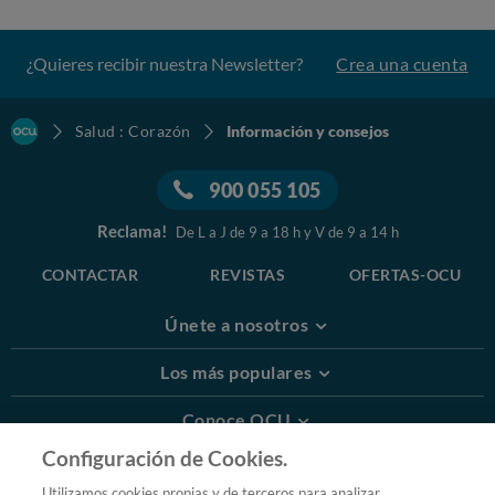
¿Quieres recibir nuestra Newsletter?
Crea una cuenta
Salud : Corazón
Información y consejos
900 055 105
Reclama!
De L a J de 9 a 18 h y V de 9 a 14 h
CONTACTAR
REVISTAS
OFERTAS-OCU
Únete a nosotros
Los más populares
Conoce OCU
Configuración de Cookies.
Más Información
Utilizamos cookies propias y de terceros para analizar