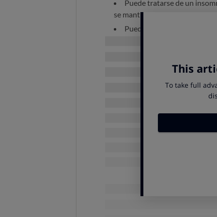
Puede tratarse de un insom
se mantiene en el tiempo porqu
Puede ser que, aunque ya no
que se han generado.
En otros casos existe un desa
muchos jóvenes en los que es fr
mayores, donde con frecuencia 
O puede tratarse de un insom
La buena noticia es que, en mucho
buenos hábitos de sueño
.