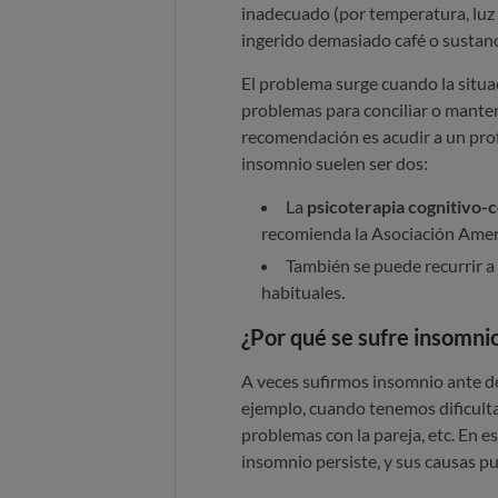
inadecuado (por temperatura, luz o
ingerido demasiado café o sustancia
El problema surge cuando la situac
problemas para conciliar o mante
recomendación es acudir a un profe
insomnio suelen ser dos:
La
psicoterapia cognitivo-
recomienda la Asociación Amer
También se puede recurrir a
habituales.
¿Por qué se sufre insomni
A veces sufirmos insomnio ante de
ejemplo, cuando tenemos dificult
problemas con la pareja, etc. En es
insomnio persiste, y sus causas p