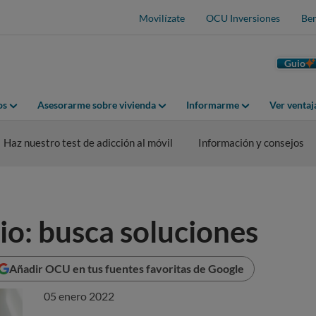
Movilízate
OCU Inversiones
Ben
Guio
os
Asesorarme sobre vivienda
Informarme
Ver venta
Haz nuestro test de adicción al móvil
Información y consejos
o: busca soluciones
Añadir OCU en tus fuentes favoritas de Google
05 enero 2022