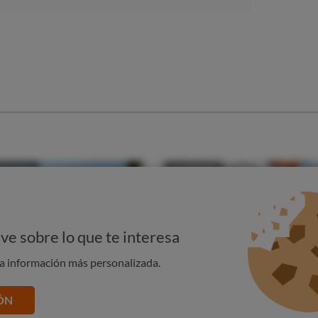
s y ciclos del sueño
rebro entra en un estado en el que progresivamente
reaccionar a los estímulos externos. El cerebro nunca está
grado de actividad en función de la fase del sueño en que nos
ve sobre lo que te interesa
e van sucediendo alternativamente: el sueño No REM y el
na información más personalizada.
s).
ias fases, en las cuales el sueño se va haciendo cada vez más
ÓN
vigilia al sueño profundo. Estas fases ocupan en torno a un