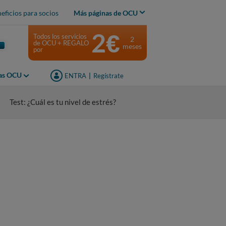
eficios para socios
Más páginas de OCU
2€
Todos los servicios
2
de OCU + REGALO
meses
por
jas OCU
ENTRA
|
Regístrate
Test: ¿Cuál es tu nivel de estrés?