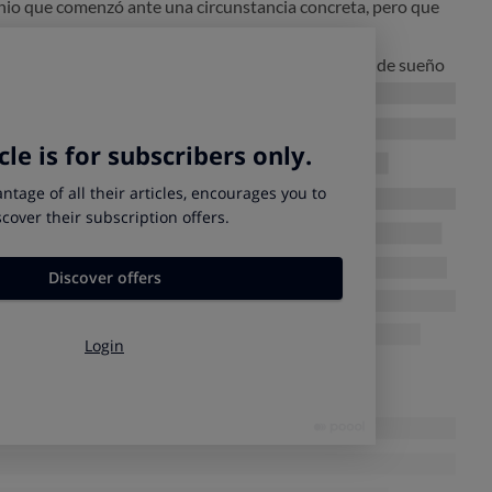
nio que comenzó ante una circunstancia concreta, pero que
e persiste la causa que lo motivó.
 exista dicha causa, se arrastren los malos hábitos de sueño
juste en el ciclo sueño/vigilia. Sucede, por ejemplo, en
ecuente el retraso de la hora del sueño, y en personas
sucede lo contrario.
nio primario, es decir, sin una causa aparente.
s casos,
el insomnio mejora simplemente al adoptar unos