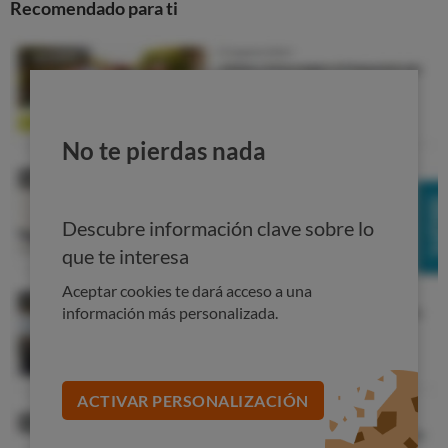
Recomendado para ti
caro, no pueden asumir el coste. De hecho,
la cifra inicial
del 18% de las personas que nunca se hacen revisiones
aumenta al 26% entre aquellas que declaran
encontrarse en una situación económica difícil.
No te pierdas nada
Descubre información clave sobre lo
que te interesa
Aceptar cookies te dará acceso a una
información más personalizada.
ACTIVAR PERSONALIZACIÓN