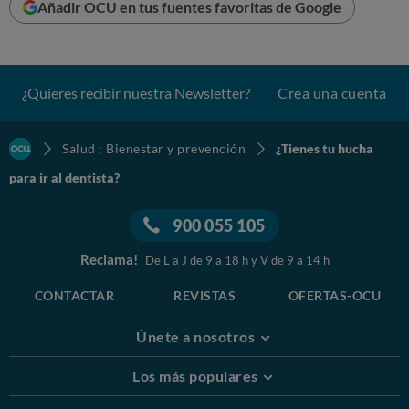
años. Son muchas las razones personales que justifican
Añadir OCU en tus fuentes favoritas de Google
un cambio de fecha de una consulta, pero la primera
causa para la mitad de los afectados ha sido, una vez
más, por motivos económicos.
¿Quieres recibir nuestra Newsletter?
Crea una cuenta
Salud : Bienestar y prevención
¿Tienes tu hucha
para ir al dentista?
900 055 105
Reclama!
De L a J de 9 a 18 h y V de 9 a 14 h
CONTACTAR
REVISTAS
OFERTAS-OCU
Únete a nosotros
Los más populares