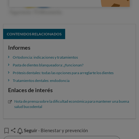
CONTENIDOS RELACIONADOS
Informes
Ortodoncia: indicaciones y tratamientos
Pasta de dientes blanqueadora: ¿funcionan?
Prótesis dentales: todas las opciones para arreglarte los dientes
Tratamientos dentales: endodoncia
Enlaces de interés
Nota de prensa sobre la dificultad económica para mantener una buena
salud bucodental
También los
problemas económicos
están detrás de
posponer las revisiones y cancelar las visitas
programadas del tratamiento que el 14% de los
Seguir
Seguir
- Bienestar y prevención
encuestados ha tenido que realizar en los últimos 2