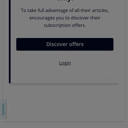
El precio, el principal motivo para
no ir al dentista
Cuatro de cada 10
encuestados siguen la
recomendación habitual de
visitar al dentista una vez al
año para una revisión y una limpieza dental.
Pero un 18% de personas, es decir,
cerca de 2 de cada
10 encuestados, solo van al dentista cuando les surge
un problema o tienen dolor.
Indagamos en el motivo
por el que no se hacen revisiones y descubrimos que la
principal razón es económica: el 62% de quienes nunca
se hacen revisiones es porque les resulta demasiado