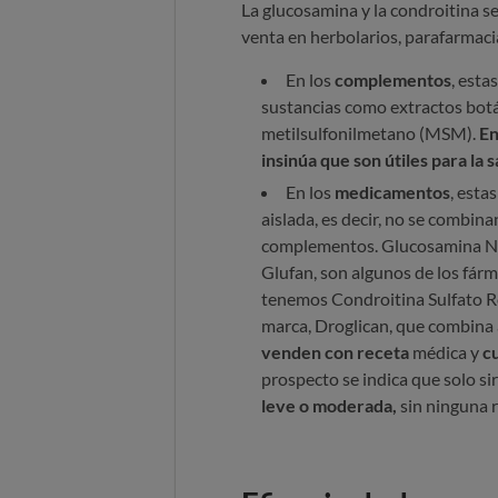
La glucosamina y la condroitina s
venta en herbolarios, parafarma
En los
complementos
, esta
sustancias como extractos botá
metilsulfonilmetano (MSM).
En
insinúa que son útiles para la s
En los
medicamentos
, esta
aislada, es decir, no se combin
complementos. Glucosamina No
Glufan, son algunos de los fár
tenemos Condroitina Sulfato Ro
marca, Droglican, que combina
venden con receta
médica y
cu
prospecto se indica que solo si
leve o moderada,
sin ninguna re