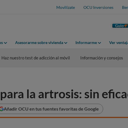
Movilízate
OCU Inversiones
Ben
Guio
os
Asesorarme sobre vivienda
Informarme
Ver venta
Haz nuestro test de adicción al móvil
Información y consejos
ra la artrosis: sin efic
Añadir OCU en tus fuentes favoritas de Google