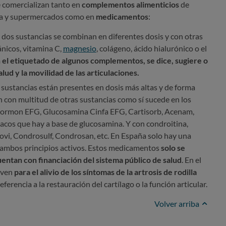
e comercializan tanto en
complementos alimenticios
de
cia y supermercados como en
medicamentos
:
s dos sustancias se combinan en diferentes dosis y con otras
nicos, vitamina C,
magnesio
, colágeno, ácido hialurónico o el
 el etiquetado de algunos complementos, se dice, sugiere o
alud y la movilidad de las articulaciones.
s sustancias están presentes en dosis más altas y de forma
an con multitud de otras sustancias como sí sucede en los
rmon EFG, Glucosamina Cinfa EFG, Cartisorb, Acenam,
macos que hay a base de glucosamina. Y con condroitina,
vi, Condrosulf, Condrosan, etc. En España solo hay una
 ambos principios activos. Estos medicamentos
solo se
entan con financiación del sistema público de salud
. En el
rven
para el alivio de los síntomas de la artrosis de rodilla
ferencia a la restauración del cartílago o la función articular.
Volver arriba