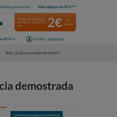
eficios para socios
Más páginas de OCU
2€
Todos los servicios
2
de OCU + REGALO
meses
por
jas OCU
ENTRA
|
Regístrate
Test: ¿Cuál es tu nivel de estrés?
acia demostrada
CONTENIDOS RELACIONADOS