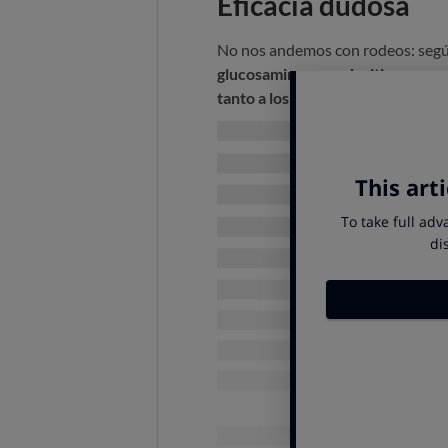
Eficacia dudosa
No nos andemos con rodeos: según l
glucosamina o condroitina no pare
tanto a los complementos como 