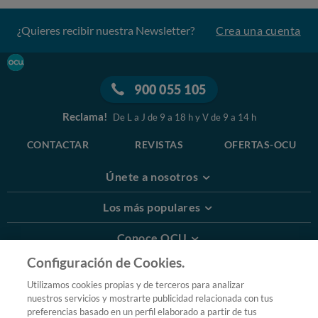
¿Quieres recibir nuestra Newsletter?
Crea una cuenta
900 055 105
Reclama!
De L a J de 9 a 18 h y V de 9 a 14 h
CONTACTAR
REVISTAS
OFERTAS-OCU
Únete a nosotros
Los más populares
Conoce OCU
Configuración de Cookies.
Más Información
Utilizamos cookies propias y de terceros para analizar
nuestros servicios y mostrarte publicidad relacionada con tus
© 2026 OCU
preferencias basado en un perfil elaborado a partir de tus
Condiciones generales de contratación de OCU