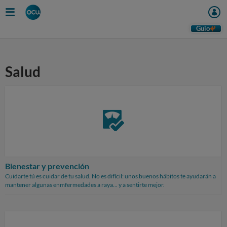
Skip
to
main
Guio
content
Salud
Bienestar y prevención
Cuidarte tú es cuidar de tu salud. No es difícil: unos buenos hábitos te ayudarán a
mantener algunas enmfermedades a raya... y a sentirte mejor.