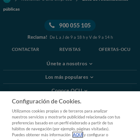
públicas
900 055 105
Reclama!
De L a J de 9 a 18 h y V de 9 a 14 h
CONTACTAR
REVISTAS
OFERTAS-OCU
Únete a nosotros
Los más populares
Conoce OCU
Configuración de Cookies.
Más Información
Utilizamos cookies propias y de terceros para analizar
nuestros servicios y mostrarte publicidad relacionada con tus
© 2026 OCU
preferencias basado en un perfil elaborado a partir de tus
Condiciones generales de contratación de OCU
hábitos de navegación (por ejemplo, páginas visitadas).
Política de privacidad
Puedes obtener más información
AQUÍ
y configurar o