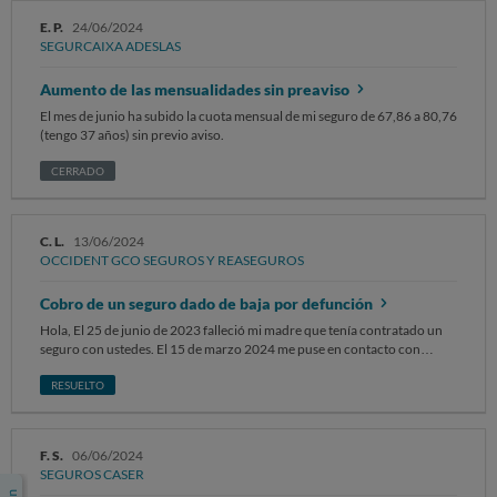
domiciliación para cubrir dicha cuota, y se restablezcan de inmediato las
E. P.
24/06/2024
coberturas del contrato original (contrato que en ningún momento se ha
SEGURCAIXA ADESLAS
puesto a mi disposición)
Aumento de las mensualidades sin preaviso
El mes de junio ha subido la cuota mensual de mi seguro de 67,86 a 80,76
(tengo 37 años) sin previo aviso.
CERRADO
C. L.
13/06/2024
OCCIDENT GCO SEGUROS Y REASEGUROS
Cobro de un seguro dado de baja por defunción
Hola, El 25 de junio de 2023 falleció mi madre que tenía contratado un
seguro con ustedes. El 15 de marzo 2024 me puse en contacto con
ustedes por teléfono para comunicarles la no prorrogación de seguro.
También les hice llegar un correo donde les indique que queríamos dar
RESUELTO
de baja el seguro y aporte la documentación siguiente: la carta de no
prorrogación de póliza de seguro, certificado de defunción de mi madre,
DNI de mi madre, DNI mío. El 28 de mayo contacte de nuevo con ustedes
F. S.
06/06/2024
porque se habían cobrado el seguro de vivienda de mi madre fallecida (
SEGUROS CASER
comunicado previamente a ustedes). No pude retornar el recibo porque