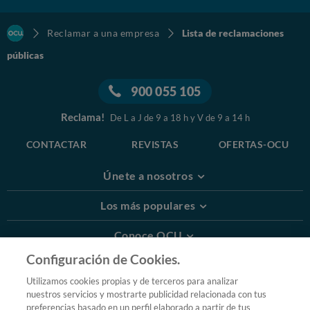
Reclamar a una empresa
Lista de reclamaciones
públicas
900 055 105
Reclama!
De L a J de 9 a 18 h y V de 9 a 14 h
CONTACTAR
REVISTAS
OFERTAS-OCU
Únete a nosotros
Los más populares
Conoce OCU
Configuración de Cookies.
Más Información
Utilizamos cookies propias y de terceros para analizar
nuestros servicios y mostrarte publicidad relacionada con tus
© 2026 OCU
preferencias basado en un perfil elaborado a partir de tus