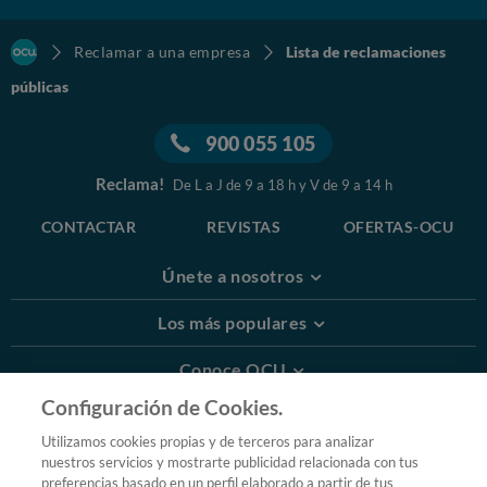
Reclamar a una empresa
Lista de reclamaciones
públicas
900 055 105
Reclama!
De L a J de 9 a 18 h y V de 9 a 14 h
CONTACTAR
REVISTAS
OFERTAS-OCU
Únete a nosotros
Los más populares
Conoce OCU
Configuración de Cookies.
Más Información
Utilizamos cookies propias y de terceros para analizar
nuestros servicios y mostrarte publicidad relacionada con tus
© 2026 OCU
preferencias basado en un perfil elaborado a partir de tus