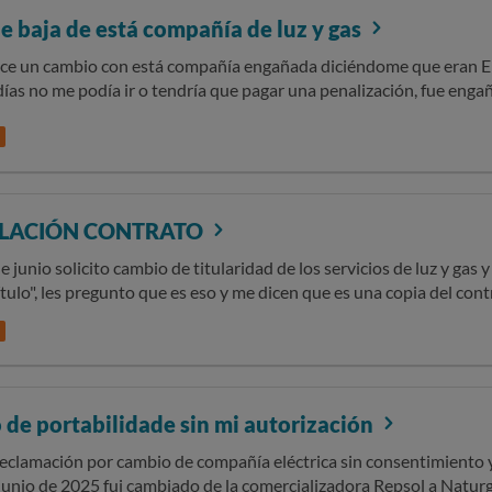
e baja de está compañía de luz y gas
lice un cambio con está compañía engañada diciéndome que eran E
días no me podía ir o tendría que pagar una penalización, fue engañ
as cosas.
LACIÓN CONTRATO
de junio solicito cambio de titularidad de los servicios de luz y gas y 
tulo", les pregunto que es eso y me dicen que es una copia del contrato de alquiler
s digo que ya se envió la documentación en fecha 29 de junio y me di
ue esta en el contrato de alquiler de la vivienda, y me dicen que n
adjunto al correo como se me indica. pues hoy 22 de julio recibo u
de portabilidade sin mi autorización
de contrato del gas. Sin embargo el contrato de luz que se gestionó
suministro de gas. Y la solución que me ofrecen en vez de solucionar
eclamación por cambio de compañía eléctrica sin consentimiento 
sde el principio.
 junio de 2025 fui cambiado de la comercializadora Repsol a Natur