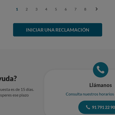
o General de Protección de Datos (RGPD) y de la Ley Orgánica de
 afirma la existencia de un contrato activo a mi nombre, facilitan
1
2
3
4
5
6
7
8
origen ni haber sido suscrito por mí de forma consciente o informada. 3. Existe una clara 
cia al presentarse como “punto de servicio de Endesa”, lo que pue
de la relación comercial. 4. Se intenta concertar una visita domiciliaria para un servicio no
cual puede constituir una práctica comercial agresiva o desleal. 5. Todo ello apunta a una posibl
INICIAR UNA RECLAMACIÓN
cita de datos personales por parte de terceros, lo cual está expre
 de mis datos personales en poder de ATECALSA. * Que
ne si ha existido cesión ilegal de datos por parte de terceros. * Que 
contrato indicado y las condiciones en que fue formalizado. * Qu
nfirmarse infracciones. Asimismo, manifiesto mi intención de presentar reclamación ante
pañola de Protección de Datos (AEPD) por estos mismos hechos. Adjunto copia literal de
comunicaciones recibidas como prueba. Atentamente,
yuda?
Llámanos
uesta es de 15 días.
Consulta nuestros horarios
speres ese plazo
91 791 22 9