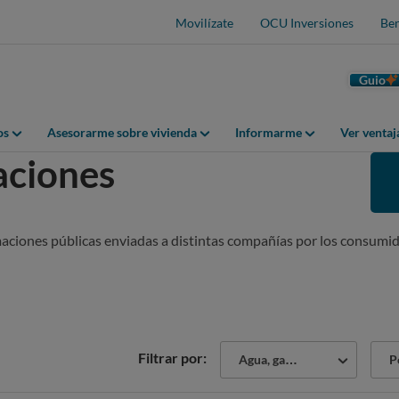
Movilízate
OCU Inversiones
Ben
Guio
os
Asesorarme sobre vivienda
Informarme
Ver venta
aciones
maciones públicas enviadas a distintas compañías por los consumid
Sector
Tipo
Filtrar por:
Agua, gas y electricidad
Po
de
prob