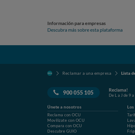
Información para empresas
Descubra más sobre esta plataforma
Reclamar a una empresa
Lista d
Reclama!
900 055 105
De L a J de 9 a
Únete a nosotros
Los
Reclama con OCU
Tari
Movilízate con OCU
Lav
Compara con OCU
Hip
Descubre GUIO
Frig