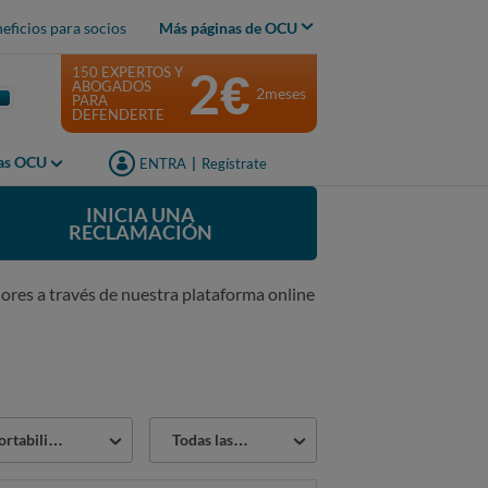
eficios para socios
Más páginas de OCU
2€
150 EXPERTOS Y
ABOGADOS
2meses
PARA
DEFENDERTE
jas OCU
ENTRA
|
Regístrate
INICIA UNA
RECLAMACIÓN
ores a través de nuestra plataforma online
Estado
rtabilidad
Todas las reclamaciones
lema