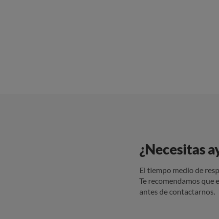
Reglament
La empresa
acreditar su 
transparen
la verdadera naturaleza 
solicitado, lo 
cesión ilí
normativa vigente. SOLICITO * Que se investigue el origen
se determi
supuesto 
oportunas en caso de co
la Agencia Es
¿Necesitas a
El tiempo medio de resp
Te recomendamos que e
antes de contactarnos.