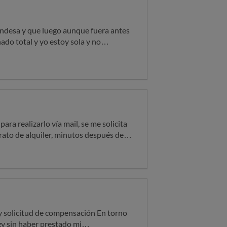
ndesa y que luego aunque fuera antes
ado total y yo estoy sola y no
para realizarlo vía mail, se me solicita
, minutos después de
cen que falta el D.N.I, a lo que
ecesitan una copia aparte del D.N.I,
n mail diciendo que se me cancela la
 el mismo día esta en vigor. Hoy me
 su error es que realice toda la
y solicitud de compensación En torno
gy sin haber prestado mi