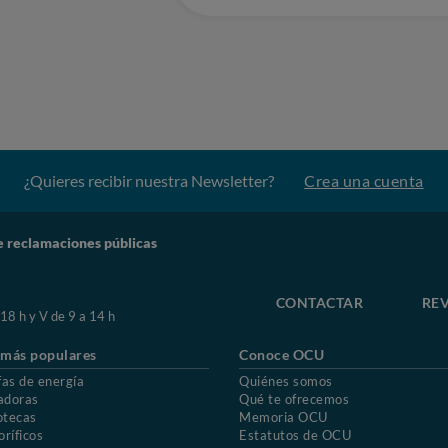
¿Quieres recibir nuestra Newsletter?
Crea una cuenta
e reclamaciones públicas
CONTACTAR
REV
 18 h y V de 9 a 14 h
 más populares
Conoce OCU
fas de energía
Quiénes somos
adoras
Qué te ofrecemos
otecas
Memoria OCU
oríficos
Estatutos de OCU