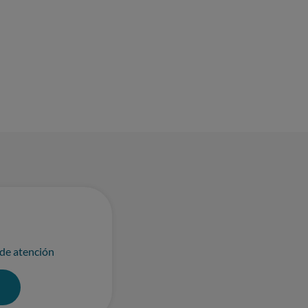
 Protección de Datos (LOPDGDD). 2.
do incluso un número de contrato, sin
falta de
de inducir a error al consumidor sobre
e
samente prohibido y sancionado por la
se verifique la existencia real del
e se adopten las medidas sancionadoras
 las
 de atención
0