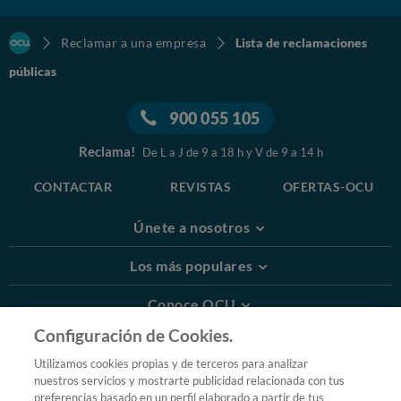
Reclamar a una empresa
Lista de reclamaciones
públicas
900 055 105
Reclama!
De L a J de 9 a 18 h y V de 9 a 14 h
CONTACTAR
REVISTAS
OFERTAS-OCU
Únete a nosotros
Los más populares
Conoce OCU
Configuración de Cookies.
Más Información
Utilizamos cookies propias y de terceros para analizar
nuestros servicios y mostrarte publicidad relacionada con tus
© 2026 OCU
preferencias basado en un perfil elaborado a partir de tus