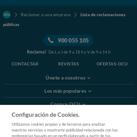
Reclamar a una empresa
Lista de reclamaciones
públicas
900 055 105
Reclama!
De L a J de 9 a 18 h y V de 9 a 14 h
CONTACTAR
REVISTAS
OFERTAS-OCU
Únete a nosotros
Los más populares
Conoce OCU
Configuración de Cookies.
Más Información
Utilizamos cookies propias y de terceros para analizar
nuestros servicios y mostrarte publicidad relacionada con tus
© 2026 OCU
preferencias basado en un perfil elaborado a partir de tus