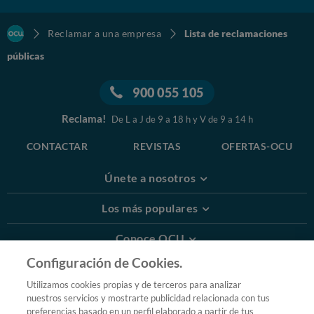
Reclamar a una empresa
Lista de reclamaciones
públicas
900 055 105
Reclama!
De L a J de 9 a 18 h y V de 9 a 14 h
CONTACTAR
REVISTAS
OFERTAS-OCU
Únete a nosotros
Los más populares
Conoce OCU
Configuración de Cookies.
Más Información
Utilizamos cookies propias y de terceros para analizar
nuestros servicios y mostrarte publicidad relacionada con tus
© 2026 OCU
preferencias basado en un perfil elaborado a partir de tus