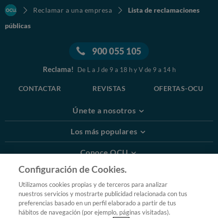
Reclamar a una empresa
Lista de reclamaciones
públicas
900 055 105
Reclama!
De L a J de 9 a 18 h y V de 9 a 14 h
CONTACTAR
REVISTAS
OFERTAS-OCU
Únete a nosotros
Los más populares
Conoce OCU
Configuración de Cookies.
Más Información
Utilizamos cookies propias y de terceros para analizar
nuestros servicios y mostrarte publicidad relacionada con tus
© 2026 OCU
preferencias basado en un perfil elaborado a partir de tus
Condiciones generales de contratación de OCU
hábitos de navegación (por ejemplo, páginas visitadas).