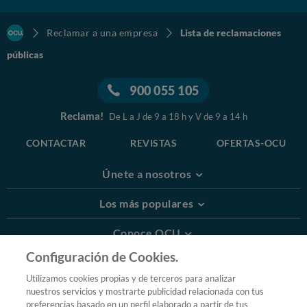
Reclamar a una empresa
Lista de reclamaciones
públicas
900 055 105
Reclama!
De L a J de 9 a 18 h y V de 9 a 14 h
CONTACTAR
REVISTAS
OFERTAS-OCU
Únete a nosotros
Los más populares
Conoce OCU
Configuración de Cookies.
Más Información
Utilizamos cookies propias y de terceros para analizar
nuestros servicios y mostrarte publicidad relacionada con tus
© 2026 OCU
preferencias basado en un perfil elaborado a partir de tus