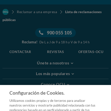
Reclamar a una empresa
Lista de reclamaciones
públicas
900 055 105
Reclama!
De L a J de 9 a 18 h y V de 9 a 14 h
CONTACTAR
REVISTAS
OFERTAS-OCU
Únete a nosotros
Los más populares
Conoce OCU
Configuración de Cookies.
Más Información
Utilizamos cookies propias y de terceros para analizar
nuestros servicios y mostrarte publicidad relacionada con tus
© 2026 OCU
preferencias basado en un perfil elaborado a partir de tus