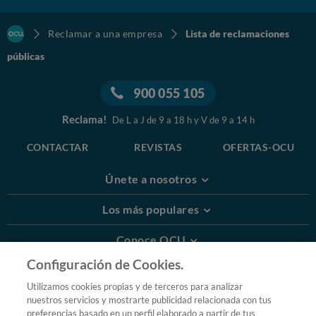
Reclamar a una empresa
Lista de reclamaciones
públicas
900 055 105
Reclama!
De L a J de 9 a 18 h y V de 9 a 14 h
CONTACTAR
REVISTAS
OFERTAS-OCU
Únete a nosotros
Los más populares
Conoce OCU
Configuración de Cookies.
Más Información
Utilizamos cookies propias y de terceros para analizar
nuestros servicios y mostrarte publicidad relacionada con tus
© 2026 OCU
preferencias basado en un perfil elaborado a partir de tus