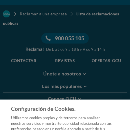
Reclamar a una empresa
Lista de reclamaciones
públicas
900 055 105
Reclama!
De L a J de 9 a 18 h y V de 9 a 14 h
CONTACTAR
REVISTAS
OFERTAS-OCU
Únete a nosotros
Los más populares
Conoce OCU
Configuración de Cookies.
Más Información
Utilizamos cookies propias y de terceros para analizar
nuestros servicios y mostrarte publicidad relacionada con tus
© 2026 OCU
preferencias basado en un perfil elaborado a partir de tus