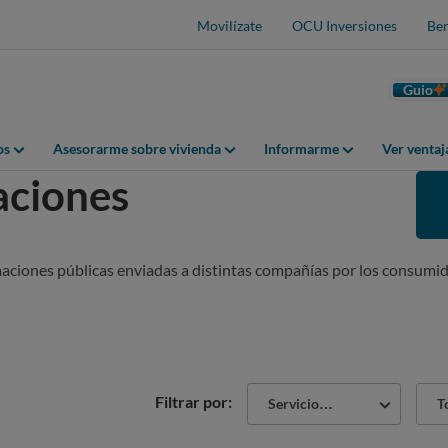
Movilízate
OCU Inversiones
Ben
Guio
os
Asesorarme sobre vivienda
Informarme
Ver venta
aciones
maciones públicas enviadas a distintas compañías por los consumid
Sector
Tipo
Filtrar por:
Servicios postales y de telecomunicaciones
Todas 
de
prob