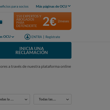
eficios para socios
Más páginas de OCU
2€
150 EXPERTOS Y
ABOGADOS
2meses
PARA
DEFENDERTE
jas OCU
ENTRA
|
Regístrate
INICIA UNA
RECLAMACIÓN
ores a través de nuestra plataforma online
Estado
la naturaleza de problemas
Todas las reclamaciones
lema