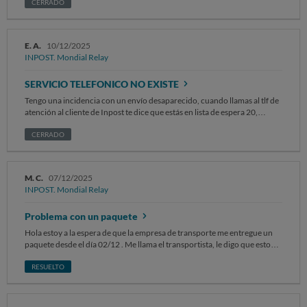
correo electrónico de la empresa de envío. Número de pedido:
CERRADO
86655438
E. A.
10/12/2025
INPOST. Mondial Relay
SERVICIO TELEFONICO NO EXISTE
Tengo una incidencia con un envío desaparecido, cuando llamas al tlf de
atención al cliente de Inpost te dice que estás en lista de espera 20,
cuando por fin te toca, se cuelga la llamada, como permite el gobierno
este tipo de empresas ??? solicito una resolucion.
CERRADO
M. C.
07/12/2025
INPOST. Mondial Relay
Problema con un paquete
Hola estoy a la espera de que la empresa de transporte me entregue un
paquete desde el día 02/12 . Me llama el transportista, le digo que estoy a
10 min. de casa y me dice que no sabe si podrá volver a pasar, y
efectivamente no ha vuelto a pasar. Me pongo en contacto con Inpost y
RESUELTO
me dicen que mi paquete marca incidencia y no me dicen nada más . Yo
quiero mi paquete, lo necesito por qué es un regalo