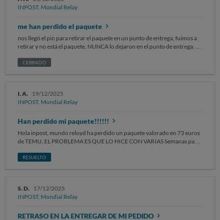
INPOST. Mondial Relay
me han perdido el paquete
nos llegó el pin para retirar el paquete en un punto de entrega, fuimos a
retirar y no está el paquete. NUNCA lo dejaron en el punto de entrega. La
solución que dan por teléfono es nefasta: esperar a que llegue mientras
nadie sabe dónde está el paquete. Una falta de respeto y de
CERRADO
profesionalismo.
I. A.
19/12/2025
INPOST. Mondial Relay
Han perdido mi paquete!!!!!!
Hola inpost, mundo reloyd ha perdido un paquete valorado en 73 euros
de TEMU, EL PROBLEMA ES QUE LO HICE CON VARIAS Semanas para
que nuestro hijo de 4 años tuviera su decoración de cumpleaños, ya que
aquí estamos muy limitados y no tenemos mas que 4 opciones para elegir
RESUELTO
y todo son de niñas. Estoy muy. Cabreada, por la decepción del pequeño
al no ver nada de la temática que el eligió, y encima me actualizan el
pedido con los mismos datos, este paquete ya no llegará para su cumple
S. D.
17/12/2025
si es que aparece. Estoy muy decepcionada como se puede tener tan
INPOST. Mondial Relay
poco corazón.
RETRASO EN LA ENTREGAR DE MI PEDIDO