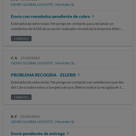
GENEI GLOBAL LOGISTIC. Moviotec SL
Envío con reembolso pendiente de cobro
Estimados/as señores/as: Me pongo en contacto para reclamar un
reembolso de 425€ de un envío realizado a través de la empresa Zeleris
día siguiente, entregado el día 25 de Octubre. Número del paquete
12A71F5F034774240F Código Genei: XQCHEQ2D SOLICITO el cobro
CERRADO
a la mayor brevedad posible
C. S.
15/10/2024
GENEI GLOBAL LOGISTIC. Moviotec SL
PROBLEMA RECOGIDA - ZELERIS
Estimados/as señores/as: Me pongo en contacto con ustedes porque des
del 1 de octubre estoy a la espera de que Zeleris realice la recogida de 1
bulto, no han pasado por el domicilio ni han llamado en ningún
momento. Estoy llamando a Genei todos los días y no me proporcionan
CERRADO
ninguna solución. SOLICITO que se me abone el coste total del envío y
los gastos extras que han ocasionado las supuestas "recogidas fallidas"
que realmente no se han realizado y, que se deje de trabajar con
R. F.
13/10/2024
ZELERIS. Sin otro particular, atentamente.
GENEI GLOBAL LOGISTIC. Moviotec SL
Envío pendiente de entrega