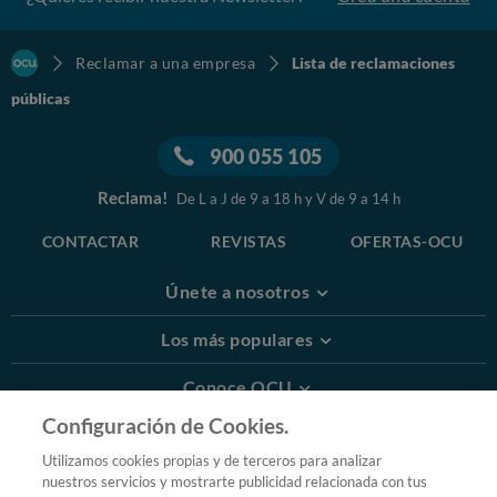
Reclamar a una empresa
Lista de reclamaciones
públicas
900 055 105
Reclama!
De L a J de 9 a 18 h y V de 9 a 14 h
CONTACTAR
REVISTAS
OFERTAS-OCU
Únete a nosotros
Los más populares
Conoce OCU
Configuración de Cookies.
Más Información
Utilizamos cookies propias y de terceros para analizar
nuestros servicios y mostrarte publicidad relacionada con tus
© 2026 OCU