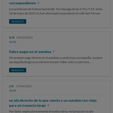
Alsa es de 11,30 euros El importe del billete del Ave es de 17,75 euros
correspondiente
SOLICITO la devolución de los importes de los billetes. Sin otro
Los autobuses de la línea Santander Torrelavega de las 9.45 y 9.55, el dia
particular, atentamente.
16 de mayo de 2025 no han efectuado la parada en la calle San Fernando
32 de Santander. Como consecuencia, he tenido que coger un taxi hasta
mi lugar de trabajo en Torrelavega.
RESUELTO
V. P.
09/05/2025
ALSA
Sobre pagos en el autobus
No aceptan pago directo en el autobús cuando hay una taquilla, aunque
esa taquilla tenga una cola enorme por haber solo un persona
atendiendo y por estar en la cola eso te hace perder el autobús, aunque
llegues 15 minutos o más antes. En algunas veces se puede pagar en el
RESUELTO
autobús en otras el motorista no acepta y te envía para la taquilla. No es
un servicio fiable, ya que no se sabe bien cuál es el derecho del
consumidor y hasta donde hay falta de respecto con nuestros derechos.
J. F.
17/04/2025
Por este motivo, le solicito que haga algo al respecto.
ALSA
no ahí derecho de lo que cuesta y un autobús tan viejo
para un trayecto largo
Por favor, explica brevemente el motivo de tu reclamación no ahí