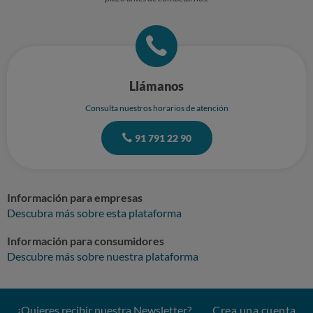
errores en la aplicación, imposibilidad de acceder a diversas opciones,
notificaciones improcedentes o retrasos en la devolución de fianza.
Adjunto fotografía tomada con mi dispositivo móvil durante el viaje y los
metadatos de la misma. SOLICITO que se desbloquee mi bono para
poder seguir haciendo uso de él. Sin otro particular, atentamente.
Recuerda no incluir ningún dato personal o sensible, ni tuyo ni de un
tercero, como puede ser nombre, apellidos, DNI, número de teléfono,
Llámanos
dirección postal, cuenta y tarjeta bancaria, email…
Consulta nuestros horarios de atención
91 791 22 90
Información para empresas
Descubra más sobre esta plataforma
Información para consumidores
Descubre más sobre nuestra plataforma
¿Quieres recibir nuestra Newsletter?
Crea una cuenta