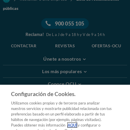
públicas
900 055 105
Reclama!
De L a J de 9 a 18 h y V de 9 a 14 h
CONTACTAR
REVISTAS
OFERTAS-OCU
Únete a nosotros
Los más populares
Conoce OCU
Configuración de Cookies.
Más Información
Utilizamos cookies propias y de terceros para analizar
nuestros servicios y mostrarte publicidad relacionada con tus
© 2026 OCU
preferencias basado en un perfil elaborado a partir de tus
Condiciones generales de contratación de OCU
hábitos de navegación (por ejemplo, páginas visitadas).
Política de privacidad
Puedes obtener más información
AQUÍ
y configurar o