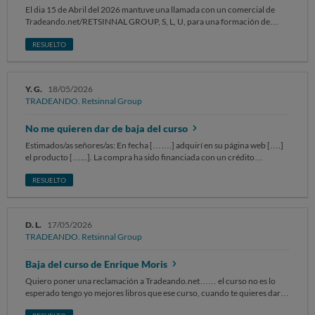
envío de falsas notificaciones de embargo de una supuesta "Sección 1ª
El dia 15 de Abril del 2026 mantuve una llamada con un comercial de
de Demandas", utilizando ilícitamente el Escudo Oficial del Reino de
Tradeando.net/RETSINNAL GROUP, S, L, U, para una formación de
España desde su terminal verificado (+34 910 05 42 18). Tras ser
trading. En dicha llamada me comunicaron que el curso tenia un pago
apercibidos legalmente, han procedido a alterar sus perfiles digitales
único de (169 euros), sin exponer de forma clara, completa ni
RESUELTO
para obstruir la acción inspectora de los expedientes ya vigentes y
transparente las condiciones reales del curso ni de la financiación
admitidos a trámite en la OMIC Central de Madrid (Nº 510/2026/09461
asociada. Una vez realizado el pago inicial, me han vinculado a una
y 510/2026/09463). Por todo lo expuesto, SOLICITO a la empresa: La
financiación de (2038 euros ) en 12 cuotas con SeQura , sin que hubiera
cancelación total y definitiva de la deuda viva y recargos reclamados de
Y. G.
18/05/2026
sido previamente explicado ni consentido expresamente. Una vez
forma fr......nta (411,52 € acumulados en mora). La devolución íntegra
TRADEANDO. Retsinnal Group
contratado y ver que el contenido del curso no correspondía con lo que
de los 339,66 € abonados en las cuotas de enero y febrero. La baja
se decía en los videos de captación. Al iniciar el curso , traté de n ejercer
inmediata y certificada de mis datos del fichero de morosidad ASNEF. La
No me quieren dar de baja del curso
mi derecho al desistimiento del servicio , por email, llamadas, solamente
emisión de un documento de extinción contractual y saldo a cero
que me anularan la inscripción de dicho curso, cuando se me dijo que
Estimados/as señores/as: En fecha […….] adquirí en su página web [….]
firmado por sus apoderados legales.
solo tendría que pagar una sola cuota que serían los 169 euros que me
el producto […...]. La compra ha sido financiada con un crédito
dijeron en la llamada y ahora me quitan todos los meses 169 euros y les
vinculado con la entidad financiera [……] Una vez recibido, ejercí el
repetí como cinco o seis veces que si solo era ese único pago y la
derecho de desistimiento en plazo y por escrito en fecha […..]. El
RESUELTO
respuesta de ellos fueron que si, que ese era el único pago que yo tenia
producto está en su embalaje tal y como se recibió. Sin embargo, se me
que abonar y ya después me daban ellos 5000 euros de capital para
ha denegado el desistimiento y sigo pagando la financiación. Adjunto
empezar a operar. Después de mandar email, llamadas me respondieron
fotocopia de los siguientes documentos: [enumerar documentación que
a un email amenazándome. POR TODO LO ANTERIOR, REITERO MI
D. L.
17/05/2026
se aporta: p.ej. confirmación del pedido, las condiciones de la compra, la
SOLICITUD DE : -La anulación del contrato por incumplimiento del
TRADEANDO. Retsinnal Group
factura, correos electrónicos, albarán de entrega, formulario de
servicio -La cancelación de la deuda asociada - La eliminación inmediata
desistimiento, financiación ..] SOLICITO la recogida del producto con
de mis datos de ficheros de morosidad Y SOLICITO LA INTERVENCIÓN
Baja del curso de Enrique Moris
devolución del importe abonado […€] y la resolución del crédito sin
DE OCU PARA LA RESOLUCIÓN DEL CONFLICTO.
penalización. Sin otro particular, atentamente. Recuerda no incluir
Quiero poner una reclamación a Tradeando.net…… el curso no es lo
ningún dato personal o sensible, ni tuyo ni de un tercero, como puede
esperado tengo yo mejores libros que ese curso, cuando te quieres dar
ser nombre, apellidos, DNI, número de teléfono, dirección postal,
de baja te dicen que no te dan de baja porque la gente copia las clases y
cuenta y tarjeta bancaria, email…