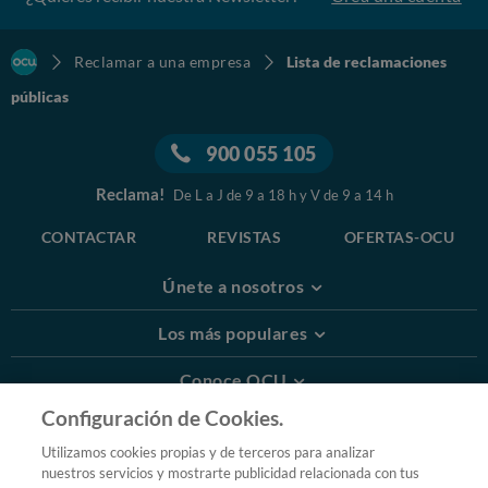
Reclamar a una empresa
Lista de reclamaciones
públicas
900 055 105
Reclama!
De L a J de 9 a 18 h y V de 9 a 14 h
CONTACTAR
REVISTAS
OFERTAS-OCU
Únete a nosotros
Los más populares
Conoce OCU
Configuración de Cookies.
Más Información
Utilizamos cookies propias y de terceros para analizar
nuestros servicios y mostrarte publicidad relacionada con tus
© 2026 OCU