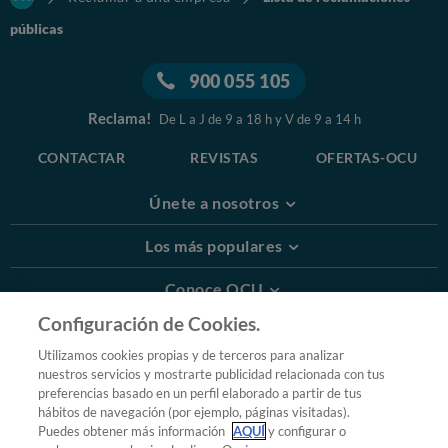
públicas
900 055 105
Reclama!
De L a J de 9 a 18 h y V de 9 a 14 h
CONTACTAR
REVISTAS
OFERTAS-OCU
Únete a nosotros
Los más populares
Conoce OCU
Configuración de Cookies.
Más Información
Utilizamos cookies propias y de terceros para analizar
nuestros servicios y mostrarte publicidad relacionada con tus
© 2026 OCU
preferencias basado en un perfil elaborado a partir de tus
Condiciones generales de contratación de OCU
hábitos de navegación (por ejemplo, páginas visitadas).
Política de privacidad
Puedes obtener más información
AQUÍ
y configurar o