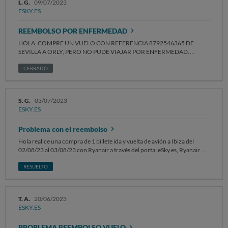
L. G.
09/07/2023
ESKY.ES
REEMBOLSO POR ENFERMEDAD
HOLA, COMPRE UN VUELO CON REFERENCIA 8792546365 DE
SEVILLA A ORLY, PERO NO PUDE VIAJAR POR ENFERMEDAD.
PUEDE ENVIARLES EL INFORME MÉDICO PARA JUSTIFICARLO A
UNA DIRECCIÓN QUE ME INDIQUEN.
CERRADO
S. G.
03/07/2023
ESKY.ES
Problema con el reembolso
Hola realice una compra de 1 billete ida y vuelta de avión a Ibiza del
02/08/23 al 03/08/23 con Ryanair a través del portal eSky.es, Ryanair me
comunica en su app que el billete a sido comprado a través de una
empresa externa no autorizada y no me permite recuperar el vuelo. Yo
RESUELTO
ya he comprado el billete por seguridad en otra compañía, ahora eSky.es
me dice que no me hace el reembolso ya que la compañía que no se hace
cargo del vuelo no reembolsa el billete. Gracias
T. A.
20/06/2023
ESKY.ES
PROBLEMA REEMBOLSO VUELO