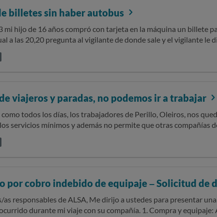
e billetes sin haber autobus
3 mi hijo de 16 años compró con tarjeta en la máquina un billete pa
ual a las 20,20 pregunta al vigilante de donde sale y el vigilante l
e la máquina y q no había donde reclamar a esa hora, teniendo q c
ueden justificarse y causando asi un gasto innecesario por un err
oder volver a casa puesto q yo trabajo a 50km de distancia y no podía i
do a un menor pir una información errónea.
de viajeros y paradas, no podemos ir a trabajar
como todos los días, los trabajadores de Perillo, Oleiros, nos qu
s servicios mínimos y además no permite que otras compañías de buses rec
y B6 exceden en mucho la capacidad legal del transporte y nosotro
llegamos ni acercarnos a poder cojer el bus , hoy 3 de septiembre 
hora de espera entre uno y otro y ninguno ha tenido capacidad par
viajeros más , en Oleiros estamos Olvidados por ALSA, la Xunta si
se arreglará el día que haya una desgracia , luego dirán que no sabía
 por cobro indebido de equipaje – Solicitud de
burridos de reclamar o quejarnos a ALSA que hace oídos sordos n
e ALSA, Me dirijo a ustedes para presentar una reclamación en relación a un
urante mi viaje con su compañía. 1. Compra y equipaje: Adquirí mi billete a través de la