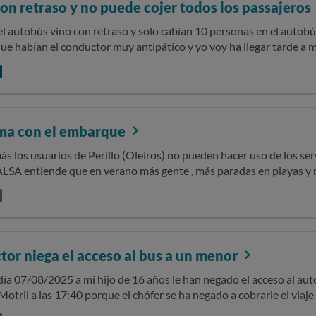
on retraso y no puede cojer todos los passajeros
l autobús vino con retraso y solo cabían 10 personas en el autobú
ue habían el conductor muy antipático y yo voy ha llegar tarde a 
billete. Reclamo el dinero gracias
ma con el embarque
s los usuarios de Perillo (Oleiros) no pueden hacer uso de los ser
LSA entiende que en verano más gente , más paradas en playas y 
trabajar o estudiar , los limites de los buses exceden con mucho el 
como está vez que será la décima o doceava este mes. Los usuarios
orsión de la empresa contra el concello y no permite la entrada al
ago de una compensación por perdidas las cuales no tiene ya que n
erdidos en la burocracia de intereses y los únicos que pagan las 
or niega el acceso al bus a un menor
ldes
5 a mi hijo de 16 años le han negado el acceso al autobús en Velez de benaudalla con
nativa ,dejándolo en la parada sin más opciones que esperar a la n