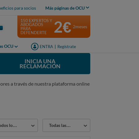
eficios para socios
Más páginas de OCU
2€
150 EXPERTOS Y
ABOGADOS
2meses
PARA
DEFENDERTE
jas OCU
ENTRA
|
Regístrate
INICIA UNA
RECLAMACIÓN
ores a través de nuestra plataforma online
or
Estado
os los sectores
Todas las reclamaciones