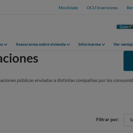
Movilízate
OCU Inversiones
Ben
Guio
os
Asesorarme sobre vivienda
Informarme
Ver venta
aciones
maciones públicas enviadas a distintas compañías por los consumid
Sect
Filtrar por:
Tod