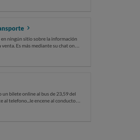
legal) de 50€. Espero respuesta.
ransporte
la venta. Es más mediante su chat on
omentó que iban a dejar de tenerlos
un bilete online al bus de 23,59 del
 al telefono...le encene al conductor
...el se puse muy chullo y me grito que
,y tratar la jente de manera