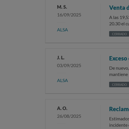
M. S.
Venta d
16/09/2025
A las 19,5
20.30 el c
ALSA
problema d
CERRADO
también p
solo sin p
desampara
J. L.
Exceso 
03/09/2025
De nuevo, 
mantiene lo
ALSA
buses B8 
CERRADO
ciudad no 
con media 
docena de 
solo esto 
A. O.
Reclamo
estamos a
26/08/2025
Estimados/as responsables d
incidente ocurrido d