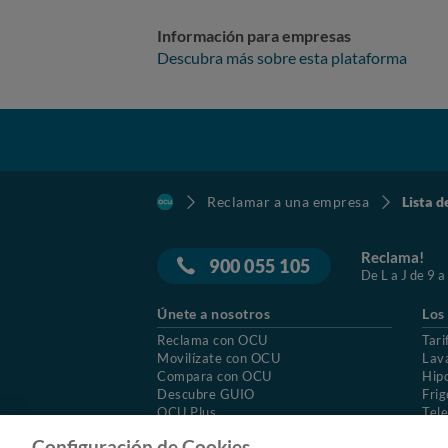
Información para empresas
Descubra más sobre esta plataforma
Reclamar a una empresa
Lista d
Reclama!
900 055 105
De L a J de 9 a
Únete a nosotros
Los
Reclama con OCU
Tari
Movilízate con OCU
Lav
Compara con OCU
Hip
Descubre GUIO
Frig
OCU Plus
Tele
Trabajar en OCU
Col
Configuración de Cookies.