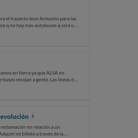
ra el trayecto leon Ardocino para las
e dice q no hay mas autobuses q será un
oger un taxi y pagar 19,20e los cuales
or y pudiendo haberse quedado el niño
r a buscarlo con lo q conlleva dejar
edamos en tierra ya que ALSA no
ojan a gente. Las líneas de
s como última parada antes d la
a las 18 horas ya llevamos dos buses
a recogernos ni a mí , ni a media
n tener un transporte público real,
n nada , gracias a quien lo lea ya que
 devolución
o contesta ninguna reclamación