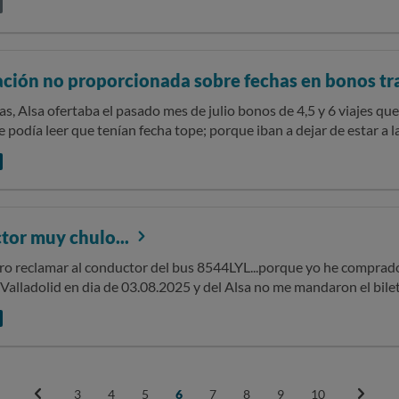
ho que al conductor no le da la gana de coger un billete (de curso 
ción no proporcionada sobre fechas en bonos t
sitio sobre la información
e podía leer que tenían fecha tope; porque iban a dejar de estar a 
ve preguntando a un agente sobre ellos, y en ningún momento me c
l día siguiente. Al final, me supuso gastarme dinero de más, cuando de haberlo sabido
 reclamación directamente a su departamento de at a cliente, y no ha
e nada.
tor muy chulo...
ro reclamar al conductor del bus 8544LYL...porque yo he comprado 
Valladolid en dia de 03.08.2025 y del Alsa no me mandaron el bilete
comfirmacion qye esta pagado incluso le dice que tengo el asiento 17
no me deja suvir al bus...Por favor que aprenda a hablar con la jente
rque pourque la jente es la que paga...gracias
3
4
5
6
7
8
9
10