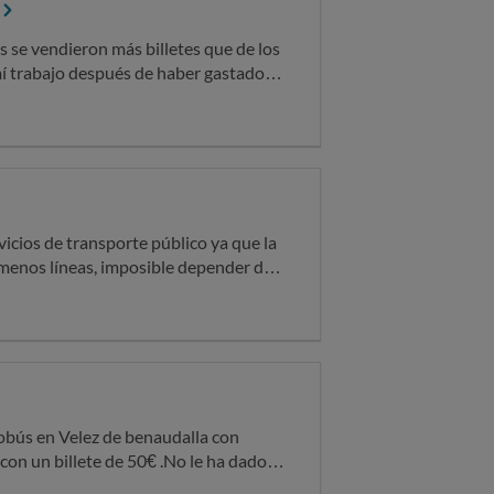
s se vendieron más billetes que de los
mí trabajo después de haber gastado
vicios de transporte público ya que la
menos líneas, imposible depender de
permitido y aún así la gente se queda
 de este concello creemos que es parte
 concello de los buses urbanos a
o cumple siquiera los mínimos,
consecuencias somos los trabajadores
oche que es cuando pasa el siguiente