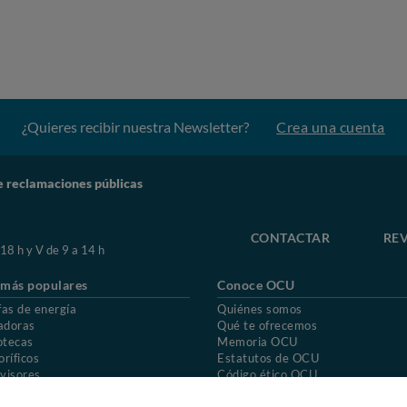
¿Quieres recibir nuestra Newsletter?
Crea una cuenta
e reclamaciones públicas
CONTACTAR
REV
 18 h y V de 9 a 14 h
 más populares
Conoce OCU
fas de energía
Quiénes somos
adoras
Qué te ofrecemos
otecas
Memoria OCU
oríficos
Estatutos de OCU
visores
Código ético OCU
chones
Preguntas frecuentes