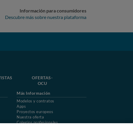
Información para consumidores
Descubre más sobre nuestra plataforma
ISTAS
OFERTAS-
OCU
Más Información
Modelos y contratos
Apps
Proyectos europeos
Nuestra oferta
Colegios profesionales
Mapa del sitio