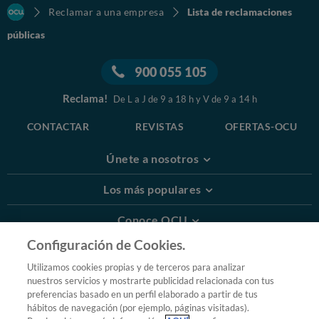
Reclamar a una empresa
Lista de reclamaciones
públicas
900 055 105
Reclama!
De L a J de 9 a 18 h y V de 9 a 14 h
CONTACTAR
REVISTAS
OFERTAS-OCU
Únete a nosotros
Los más populares
Conoce OCU
Configuración de Cookies.
Más Información
Utilizamos cookies propias y de terceros para analizar
nuestros servicios y mostrarte publicidad relacionada con tus
© 2026 OCU
preferencias basado en un perfil elaborado a partir de tus
Condiciones generales de contratación de OCU
hábitos de navegación (por ejemplo, páginas visitadas).
Política de privacidad