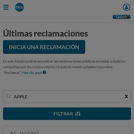
Guio
Últimas reclamaciones
INICIA UNA RECLAMACIÓN
En este listado podrás encontrar las reclamaciones públicas enviadas a distintas
compañías por los consumidores a través de nuestra plataforma online
"Reclamar".
Haz clic aquí
Buscar
una
empresa
FILTRAR
E. L.
11/12/2025