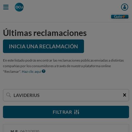
Guio
Últimas reclamaciones
INICIA UNA RECLAMACIÓN
En este listado podrás encontrar las reclamaciones públicas enviadas a distintas
compañías por los consumidores a través de nuestra plataforma online
"Reclamar".
Haz clic aquí
Buscar
una
empresa
FILTRAR
M. P.
04/12/2020