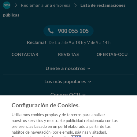
Reclamar a una empresa
Lista de reclamaciones
públicas
900 055 105
Reclama!
De L a J de 9 a 18 h y V de 9 a 14 h
CONTACTAR
REVISTAS
OFERTAS-OCU
Únete a nosotros
Los más populares
Conoce OCU
Configuración de Cookies.
Más Información
Utilizamos cookies propias y de terceros para analizar
nuestros servicios y mostrarte publicidad relacionada con tus
© 2026 OCU
preferencias basado en un perfil elaborado a partir de tus
Condiciones generales de contratación de OCU
hábitos de navegación (por ejemplo, páginas visitadas).
Política de privacidad