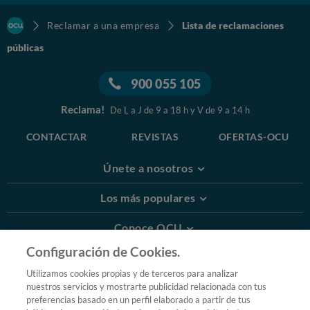
Reclamar a una empresa
Lista de reclamaciones
públicas
900 055 105
Reclama!
De L a J de 9 a 18 h y V de 9 a 14 h
CONTACTAR
REVISTAS
OFERTAS-OCU
Únete a nosotros
Los más populares
Conoce OCU
Configuración de Cookies.
Más Información
Utilizamos cookies propias y de terceros para analizar
nuestros servicios y mostrarte publicidad relacionada con tus
© 2026 OCU
preferencias basado en un perfil elaborado a partir de tus
Condiciones generales de contratación de OCU