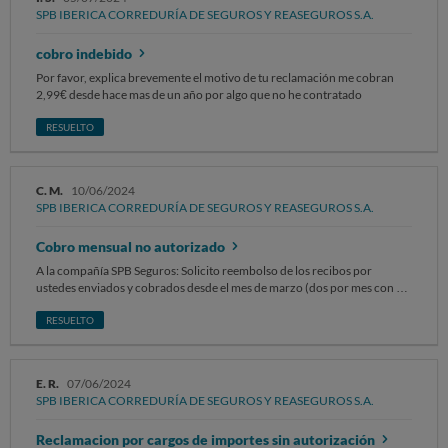
SPB IBERICA CORREDURÍA DE SEGUROS Y REASEGUROS S.A.
cobro indebido
Por favor, explica brevemente el motivo de tu reclamación me cobran
2,99€ desde hace mas de un año por algo que no he contratado
RESUELTO
C. M.
10/06/2024
SPB IBERICA CORREDURÍA DE SEGUROS Y REASEGUROS S.A.
Cobro mensual no autorizado
A la compañía SPB Seguros: Solicito reembolso de los recibos por
ustedes enviados y cobrados desde el mes de marzo (dos por mes con un
valor unitario de 2,99€ - 5,98€ al mes- y con referencias 000033276176
y 000033276177) a mi cuenta corriente y en concepto de SP
RESUELTO
COMPENSACION CARBONO. Desconozco el motivo por el cual me
han suscrito ya que NUNCA he solicitado dicho hecho. Asimismo
quisiera que además de la devolución me indiquen cual ha sido la causa
E. R.
07/06/2024
de que me hayan cobrado los mencionados recibos
SPB IBERICA CORREDURÍA DE SEGUROS Y REASEGUROS S.A.
Reclamacion por cargos de importes sin autorización