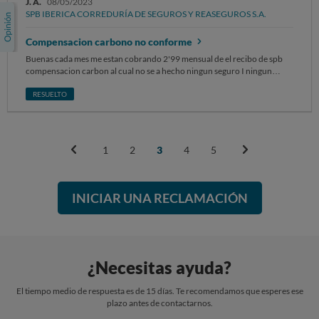
J. A.
08/05/2023
SPB IBERICA CORREDURÍA DE SEGUROS Y REASEGUROS S.A.
Compensacion carbono no conforme
Buenas cada mes me estan cobrando 2'99 mensual de el recibo de spb
compensacion carbon al cual no se a hecho ningun seguro I ningun
movimineto I ningun contrato llevan desde el dia 5-12-2022
cobrandome este importe mensual al cual reclamo la devolucion I
RESUELTO
cancelacion de dicho cargo
1
2
3
4
5
INICIAR UNA RECLAMACIÓN
¿Necesitas ayuda?
El tiempo medio de respuesta es de 15 días. Te recomendamos que esperes ese
plazo antes de contactarnos.