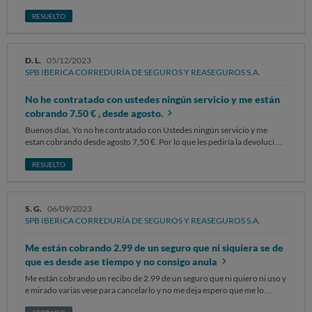
secadora Adjunto los siguientes documentos: ticket y seguro El producto
ha resultado?defectuoso?durante el?plazo legal de la garantía, ya que ha
RESUELTO
fallado hace un mes el centrifugado y la secadora . La ropa sale
totalmente empapada Puestos en contacto con el vendedor, se me
deniega la garantía. El uso que se ha hecho ha sido absolutamente?
D. L.
05/12/2023
adecuado?y conforme al esperado y, el daño o defecto producido, ha
SPB IBERICA CORREDURÍA DE SEGUROS Y REASEGUROS S.A.
tenido lugar en el plazo legal de garantía previsto. Solicito que?procedan
a sustitución?del producto, en el?plazo más breve posible. Sin otro
No he contratado con ustedes ningún servicio y me están
particular, atentamente.
cobrando 7.50 € , desde agosto.
Buenos días. Yo no he contratado con Ustedes ningún servicio y me
estan cobrando desde agosto 7,50 €. Por lo que les pediría la devolución
de 30 €. Ya que este último cargo lo he devuelto. Esperando me
contesten lo antes posible,Un saludo.
RESUELTO
S. G.
06/09/2023
SPB IBERICA CORREDURÍA DE SEGUROS Y REASEGUROS S.A.
Me están cobrando 2.99 de un seguro que ni siquiera se de
que es desde ase tiempo y no consigo anula
Me están cobrando un recibo de 2.99 de un seguro que ni quiero ni uso y
e mirado varias vese para cancelarlo y no me deja espero que me lo
cancelen el seguro que no quiero para nada me lo contrataron sin aviso